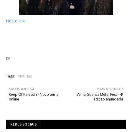
Neste link
pode ser visto o novo vídeo dos Italianos Rhapsody
Of Fire, gravado para o tema "Sea Of Fate", retirado de "The
Frozen Tears Of Angels" recentemente lançado pela Nuclear
Blast.
DF
Tags:
Notícias
MAIS ANTIGA
MAIS RECENTE
Keep Of Kalessin - Novo tema
Velha Guarda Metal Fest - 4ª
online
edição anunciada
REDES SOCIAIS