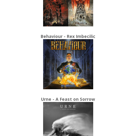
Behaviour - Rex Imbecilic
Urne - A Feast on Sorrow