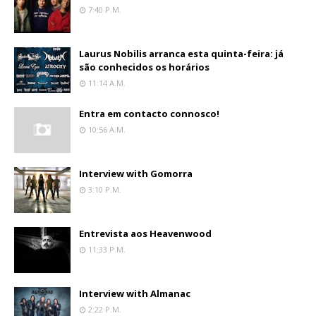
7:40 P.m.
Laurus Nobilis arranca esta quinta-feira: já
são conhecidos os horários
11:14 A.m.
Entra em contacto connosco!
10:56 A.m.
Interview with Gomorra
3:10 P.m.
Entrevista aos Heavenwood
11:33 P.m.
Interview with Almanac
2:22 P.m.