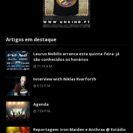
Artigos em destaque
Laurus Nobilis arranca esta quinta-feira: já
são conhecidos os horários
11:14 A.m.
Interview with Niklas Kvarforth
8:13 P.m.
Agenda
7:26 P.m.
Reportagem: Iron Maiden e Anthrax @ Estádio