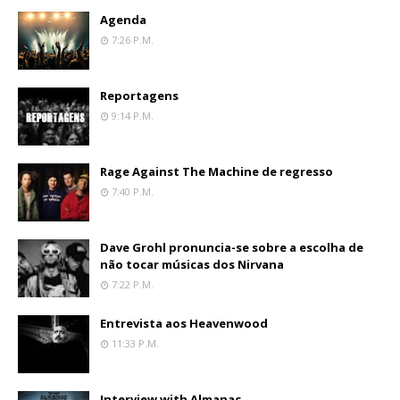
Agenda
7:26 P.m.
Reportagens
9:14 P.m.
Rage Against The Machine de regresso
7:40 P.m.
Dave Grohl pronuncia-se sobre a escolha de
não tocar músicas dos Nirvana
7:22 P.m.
Entrevista aos Heavenwood
11:33 P.m.
Interview with Almanac