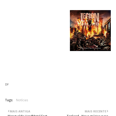
"Descent Into Chaos" track list:
01. Descent Into Chaos
02. Desolation Empire
03. Holy Blood, Holy War
04. War Is In My Blood
05. Night Of The Sabbath
06. The Hand Of Darkness
07. Lord Of The Flies
08. Killzone
09. Possessed Again
10. Shrapnel Rain
DF
Tags:
Notícias
MAIS ANTIGA
MAIS RECENTE