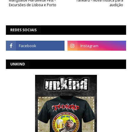
Mangualde HardMetal Fest -
Tankard - Nova música para
Excursões de Lisboa e Porto
audição
REDES SOCIAIS
UNKIND