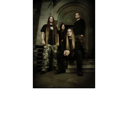
No dia 7 de Janeiro será lançado o novo álbum dos
Holandeses Legion Of The Damned, "Descent Into Chaos".
Entretanto, para aguçar o apetite dos seus fãs, no
website
da
editora Alemã Massacre Records pode ainda ser ouvido o
tema "Killzone", retirado deste futuro lançamento.