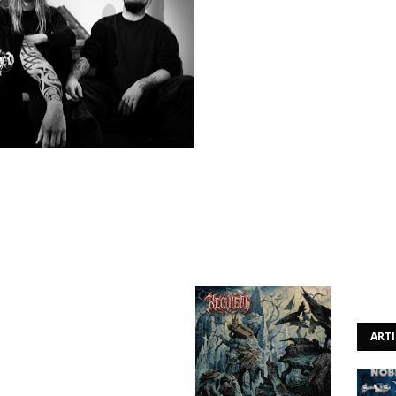
novo álbum e sucessor de "Infiltrate... Obliterate...
m. Este foi gravado nos Stage One Studios com Andy
ned Disorder" irá ocorrer no dia 6 de Maio pela Twillight
st:
ART