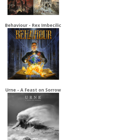
Behaviour - Rex Imbecilic
Urne - A Feast on Sorrow