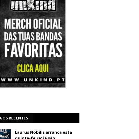
IGOS RECENTES
Laurus Nobilis arranca esta
quinta-feira: já são