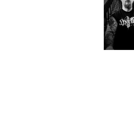
"Within Darkened Disorder" é o nome do 
Dominate" de 2009, dos Suíços Requie
Classen. O lançamento de "Within Darke
Vertrieb.
"Within Darkened Disorder" track li
01. I Am Legion
02. Vicious Deception
03. Purified In Flames
04. Omnivore
05. The Plague Without A Face
06. Echoes Of War