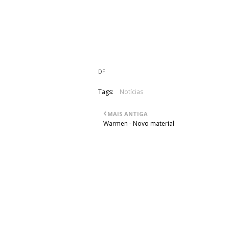
07. Symbol Of Nine
08. Feed The Greed
09. Solemn Sacrifice
10. Within Darkened Disorder
DF
Tags:
Notícias
MAIS ANTIGA
Warmen - Novo material