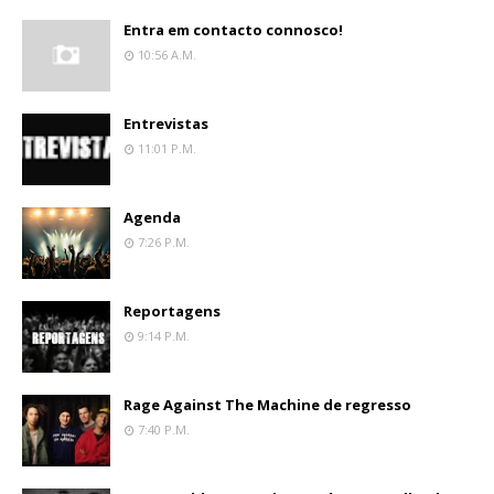
Entra em contacto connosco!
10:56 A.m.
Entrevistas
11:01 P.m.
Agenda
7:26 P.m.
Reportagens
9:14 P.m.
Rage Against The Machine de regresso
7:40 P.m.