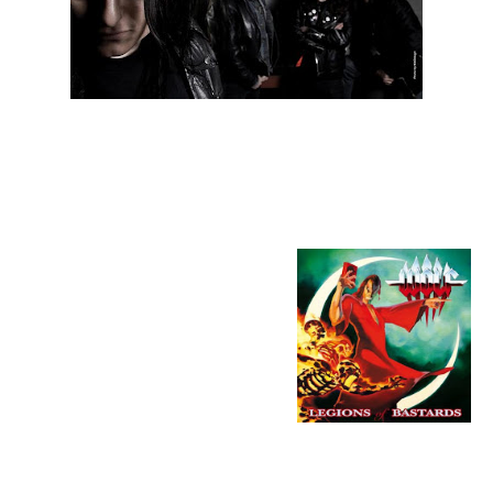
Os Suecos Wolf anunciaram que o seu novo álbum, intitulado
"Legions Of Bastards", terá lançamento agendo para o dia 25
de Abril.
"Legions Of Bastards" track list:
01. Vicious Companions
02. Skull Crusher
03. Full Moon Possession
04. Jekyll & Hyde
05. Absinthe
06. Tales From The Crypt
07. Nocturnal Rites
08. Road To Hell
09. False Preacher
10. Hope To Die
11. K-141 Kursk