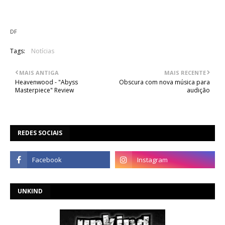
DF
Tags:
Notícias
MAIS ANTIGA
MAIS RECENTE
Heavenwood - "Abyss
Obscura com nova música para
Masterpiece" Review
audição
REDES SOCIAIS
UNKIND