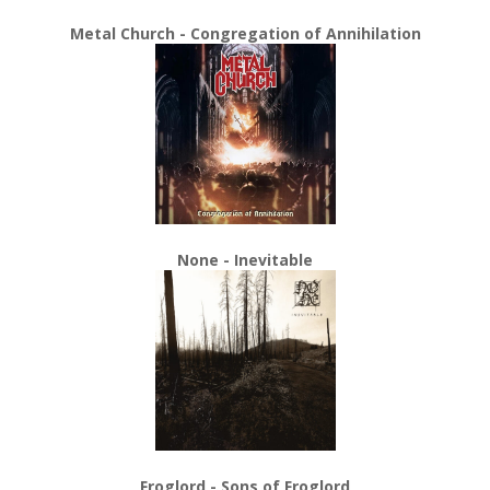
Metal Church - Congregation of Annihilation
None - Inevitable
Froglord - Sons of Froglord