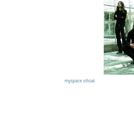
No
myspace oficial
dos Obscura pode s
parte de "Omnivium", o novo registo do
Records.
"Omnivium" track list:
01. Septuagint
02. Vortex Omnivium