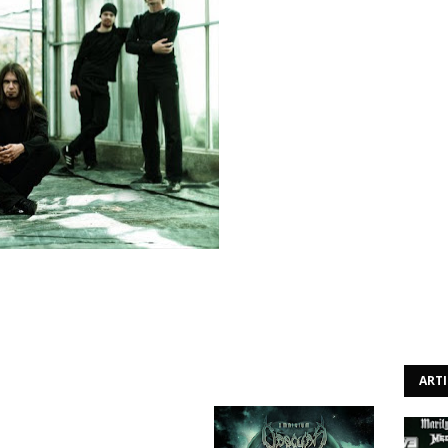
er ouvido o tema "Vortex Omnivium". Esta música fará
 grupo a ser editado a 4 de Abril através da Relapse
ART