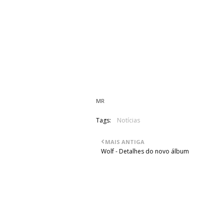
03. Ocean Gateways
04. Euclidean Elements
05. Prismal Dawn
06. Celestial Spheres
07. Velocity
08. A Transcendental Serenade
09. Aevum
MR
Tags:
Notícias
MAIS ANTIGA
Wolf - Detalhes do novo álbum