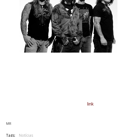
"Unto The Locust" será o título do novo disco dos Machine
Head. O aguardado sucessor de "The Blackening" de 2007,
será lançado pela Roadrunner Records a 27 de Setembro.
Recordamos que a banda virá tocar a Portugal nos dias 17 e
18 de Novembro, acompanhados dos Bring Me The Horizon,
Devildriver e Darkest Hour. Todos os detalhes destes
concertos podem ser vistos no seguinte
link
.
MR
Tags:
Notícias