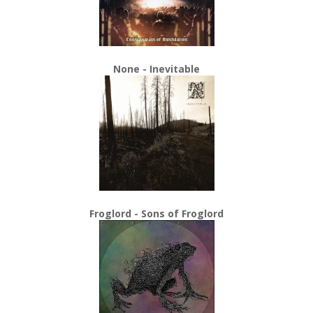
None - Inevitable
Froglord - Sons of Froglord