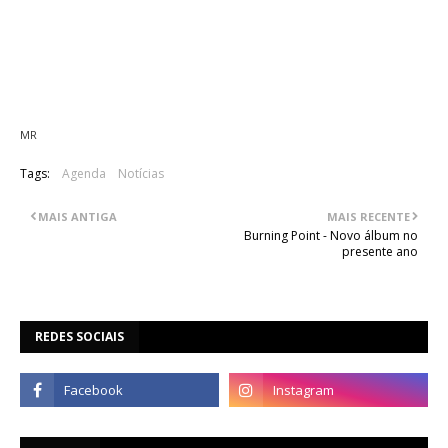
Have Eyes, Don't Disturb My Circles e For Godly Sorrow e o
preço dos bilhetes será
de 15 euros.
As bandas de abertura do concerto no Porto serão os EAK e
Death Will Come e o preço das entradas será de 12 euros
com oferta de uma bebida.
MR
Tags:
Agenda
Notícias
MAIS ANTIGA
MAIS RECENTE
Burning Point - Novo álbum no
presente ano
REDES SOCIAIS