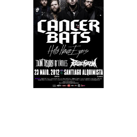
Como já havíamos anunciado, os Cancer Bats irão dar dois
concertos em Portugal. O primeiro concerto será no dia 23 de
Maio no Santiago Alquimista, em Lisboa, ao contrário da
informação inicial de que o evento se iria realizar no Musicbox.
A segunda data será no dia 24 de Maio, no Hard Club, Porto.
As bandas de abertura do concerto em Lisboa serão os Hills