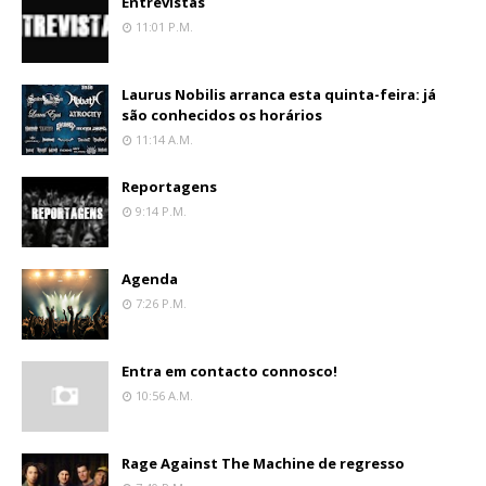
Entrevistas
11:01 P.m.
Laurus Nobilis arranca esta quinta-feira: já
são conhecidos os horários
11:14 A.m.
Reportagens
9:14 P.m.
Agenda
7:26 P.m.
Entra em contacto connosco!
10:56 A.m.
Rage Against The Machine de regresso