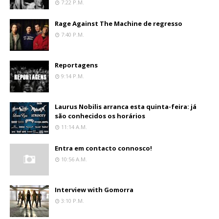
7:22 P.m.
Rage Against The Machine de regresso
7:40 P.m.
Reportagens
9:14 P.m.
Laurus Nobilis arranca esta quinta-feira: já
são conhecidos os horários
11:14 A.m.
Entra em contacto connosco!
10:56 A.m.
Interview with Gomorra
3:10 P.m.