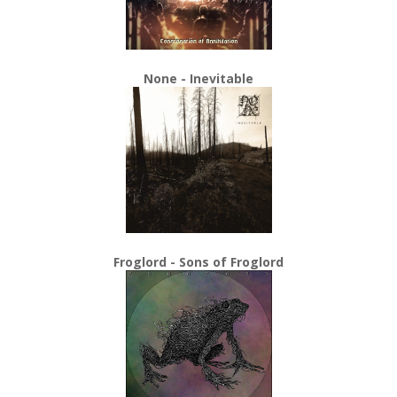
None - Inevitable
Froglord - Sons of Froglord