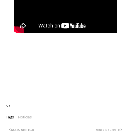
I AM I é o nome da nova banda formada pelo ex-vocalista dos
Dragonforce, ZP Theart. Conta com Paul Clark Jr na bateria,
Jacob Ziemba na guitarra e Neil Salmon como baixista
.
O
primeiro álbum deste projecto tem como título "Event
Horizon" e estará disponível para pré-encomenda a partir de
26 de Maio no seu
site oficial
. Acima pode ser visualizado o
primeiro vídeo da banda, referente ao tema "Silent Genocide".
SD
Tags:
Notícias
MAIS ANTIGA
MAIS RECENTE