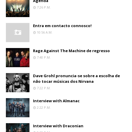
Agenda
7:26 P.m.
Entra em contacto connosco!
10:56 A.m.
Rage Against The Machine de regresso
7:40 P.m.
Dave Grohl pronuncia-se sobre a escolha de
não tocar músicas dos Nirvana
7:22 P.m.
Interview with Almanac
2:22 P.m.
Interview with Draconian