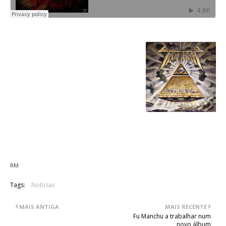
"Based On Evil" track list:
01. Based On Evil
02. Mass Murder
03. Negligible Souls
04. The Debate
05. Human Mutation
06. Trapped In Bodies
07. Prejudice Of Violence
08. Killing Of Mother Earth
RM
Tags:
Notícias
MAIS ANTIGA
MAIS RECENTE
Fu Manchu a trabalhar num
novo álbum