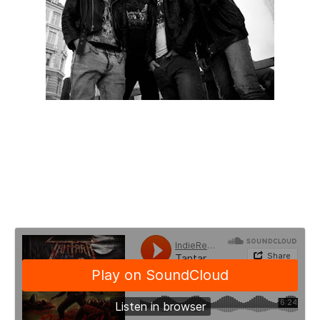
Os thrashers noruegueses Tantara, irão lançar o seu primeiro
longa-duração, no dia 24 de Agosto. Intitulado “Based on Evil”
este registo foi produzido por Flemming Rasmussen que já
trabalhou com bandas como Metallica e Morbid Angel. “Based
on Evil” foi gravado em Copenhaga na Dinamarca, tendo sido
produzido entre os ARK Studios e os Sweet Silence Studios.
A faixa título pode ser ouvida abaixo.