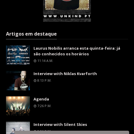
Artigos em destaque
Laurus Nobilis arranca esta quinta-feira: já
são conhecidos os horários
11:14 A.m.
Interview with Niklas Kvarforth
8:13 P.m.
Agenda
7:26 P.m.
Interview with Silent Skies
8:06 P.m.