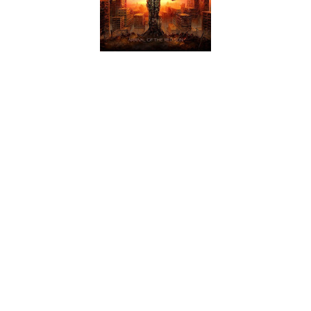
A Suécia é conhecida hoje em dia pelas inúmeras bandas de qualidade
que deu ao mundo, sendo uma das maiores potências no que ao metal
diz respeito. Pois bem, os Zonaria são uma das mais recentes adicões a
essa lista de bandas, tendo já três álbuns editados entre 2007 e 2012.
"Arrival of the Red Sun" é a mais recente amostra da qualidade desta
banda, que mais uma vez nos propõe um death metal melódico, não o
típico de Gotemburgo, mas sim com influências claras de Hypocrisy,
mas com teclados que nos fazem lembrar Dimmu Borgir e alguns
momentos mais furiosos ao estilo de uns Behemoth. Mas a sonoridade
dos Zonaria é mais melódica do que propriamente extrema e atinge-nos
por ser extremamente catchy. Além de muita melodia, ainda temos
alguns refrões com vozes limpas, o que beneficia os temas, tornando-os
mais memoráveis.
Este é um álbum sólido e de fácil audição, com 10 músicas e apenas 40
minutos de duração, que não sendo perfeito ou espectacular, apresenta