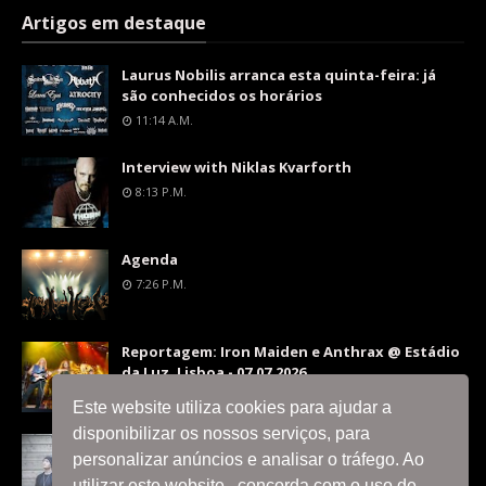
Artigos em destaque
Laurus Nobilis arranca esta quinta-feira: já
são conhecidos os horários
11:14 A.m.
Interview with Niklas Kvarforth
8:13 P.m.
Agenda
7:26 P.m.
Reportagem: Iron Maiden e Anthrax @ Estádio
da Luz, Lisboa - 07.07.2026
9:36 P.m.
Este website utiliza cookies para ajudar a
disponibilizar os nossos serviços, para
Interview with Silent Skies
personalizar anúncios e analisar o tráfego. Ao
8:06 P.m.
utilizar este website , concorda com o uso de