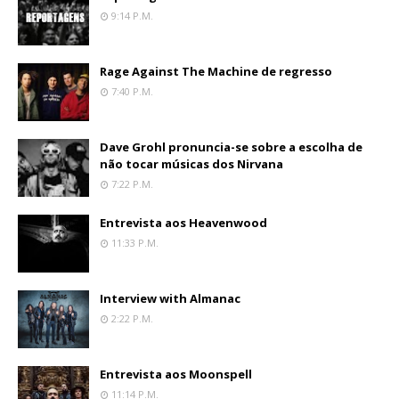
9:14 P.m.
Rage Against The Machine de regresso
7:40 P.m.
Dave Grohl pronuncia-se sobre a escolha de
não tocar músicas dos Nirvana
7:22 P.m.
Entrevista aos Heavenwood
11:33 P.m.
Interview with Almanac
2:22 P.m.
Entrevista aos Moonspell
11:14 P.m.