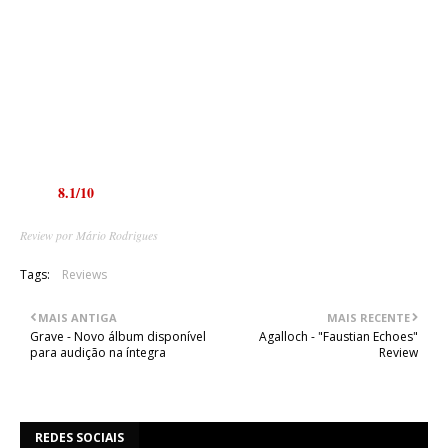
músicas muito boas e que valem a pena ser escutadas, como: "Silent
Holocaust", "Gunpoint Salvation", "Desert Storms" e "Face The
Justice".
Os Zonaria não estão propriamente a inovar, nem deixarão a mesma
marca que as maiores bandas do seu país, mas o que fazem, fazem-no
bem e com qualidade, criando um som apelativo para qualquer fã de
death metal de veia melódica.
Nota:
8.1/10
Review por Mário Rodrigues
Tags:
Reviews
MAIS ANTIGA
MAIS RECENTE
Grave - Novo álbum disponível
Agalloch - "Faustian Echoes"
para audição na íntegra
Review
REDES SOCIAIS