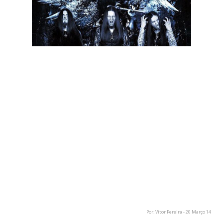
Os austríacos Belphegor irão lançar o seu décimo álbum, em
Agosto. A banda de death/black metal irá lançar o álbum
através da editora Nuclear Blast.
"Durante dois anos, trabalhámos nos nove temas que
compõem o álbum. Exploramos todos os arranjos até
atingirmos o seu potencial musical máximo. Desta vez
decidimos gravar nos Estados Unidos - a combinação dos
elementos frios e doentios europeus com a brutalidade
sonora Americana pareceu-nos o plano ideal. Estamos super
excitados! Esperem mais shredding, mais magia, mais de
tudo!" comentou Helmuth Lehner, guitarrista e vocalista da
banda.
Por: Vítor Pereira - 20 Março 14