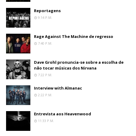
Reportagens
9:14 P.m.
Rage Against The Machine de regresso
7:40 P.m.
Dave Grohl pronuncia-se sobre a escolha de
não tocar músicas dos Nirvana
7:22 P.m.
Interview with Almanac
2:22 P.m.
Entrevista aos Heavenwood
11:33 P.m.