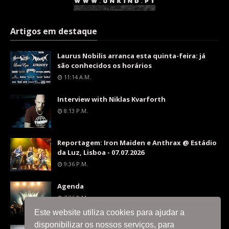
Artigos em destaque
Laurus Nobilis arranca esta quinta-feira: já
são conhecidos os horários
11:14 A.m.
Interview with Niklas Kvarforth
8:13 P.m.
Reportagem: Iron Maiden e Anthrax @ Estádio
da Luz, Lisboa - 07.07.2026
9:36 P.m.
Agenda
7:26 P.m.
Este website utiliza cookies para ajudar a
disponibilizar os nossos serviços, para