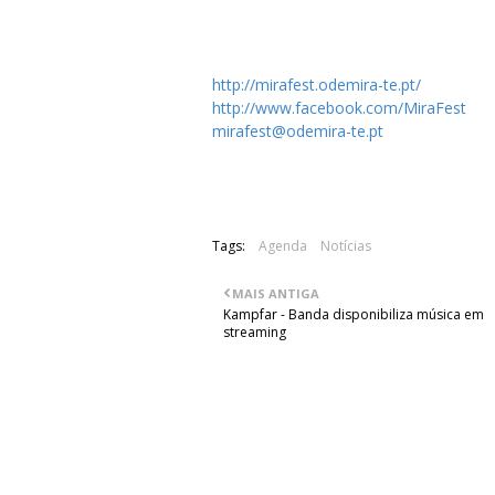
Mais informações em :
http://mirafest.odemira-te.pt/
http://www.facebook.com/MiraFest
mirafest@odemira-te.pt
Tags:
Agenda
Notícias
MAIS ANTIGA
Kampfar - Banda disponibiliza música em
streaming