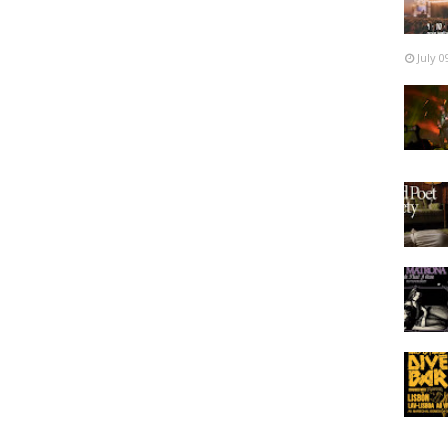
panha)
July 0