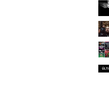
ÚLT
T
€ / Bilhete Diário – 7€