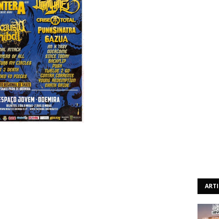
rá lugar o Mira Fest 2014, um festival de música e arte a
la ODEMIRA-TE – Associação Cultural e Artística de
s detalhes deste festival.
ART