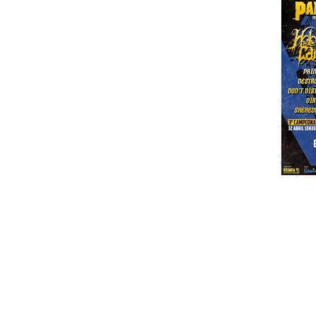
Nos próximos dias 11 e 12 de Abril, te
decorrer em Odemira, organizado pe
Odemira. Abaixo podem ser conhecidos o
11 de Abril - Sexta
20.00h - Início dos Concertos