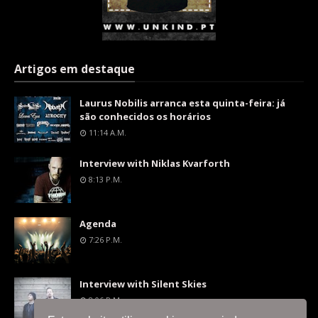
Artigos em destaque
Laurus Nobilis arranca esta quinta-feira: já
são conhecidos os horários
11:14 A.m.
Interview with Niklas Kvarforth
8:13 P.m.
Agenda
7:26 P.m.
Interview with Silent Skies
8:06 P.m.