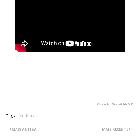
Os Arch Enemy deram o seu primeiro concerto com a nova
vocalista Alissa White-Gluz, na passada sexta feira, dia 23 de
Maio, em Bucareste, na Roménia. Em cima podemos ver um
video desse concerto, no qual a banda está a tocar uma a
música "War Eternal", a faixa título do seu novo álbum.
Por: Rita Limede - 26 Maio 14
Tags:
Notícias
MAIS ANTIGA
MAIS RECENTE