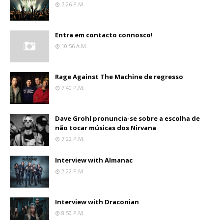
7:26 P.m.
Entra em contacto connosco!
10:56 A.m.
Rage Against The Machine de regresso
7:40 P.m.
Dave Grohl pronuncia-se sobre a escolha de
não tocar músicas dos Nirvana
7:22 P.m.
Interview with Almanac
2:22 P.m.
Interview with Draconian
8:50 P.m.