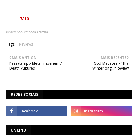
No futuro espera-se mais.
Nota:
7/10
Review por Fernando Ferreira
Tags:
Reviews
MAIS ANTIGA
MAIS RECENTE
Passatempo Metal Imperium /
God Macabre - "The
Death Vultures
Winterlong..." Review
REDES SOCIAIS
UNKIND