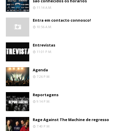
são conhecidos os horários
11:14 A.m.
Entra em contacto connosco!
10:56 A.m.
Entrevistas
11:01 P.m.
Agenda
7:26 P.m.
Reportagens
9:14 P.m.
Rage Against The Machine de regresso
7:40 P.m.