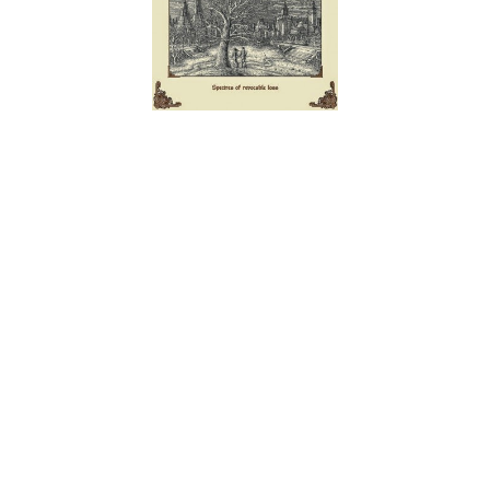
Há duas formas de encarar o doom tradicional. Aquele como
sendo herança directa dos Black Sabbath, com um feeling
mais rockeiro e bluesy, ou então aquele arraçado da trindade
britânica composta por Paradise Lost, Anathema e My Dying
Bride (os primeiros, mais death do que propriamente doom,
mas com uma ambiência que se adequa ao género). Este duo
teutónico sem dúvida que opta pelo segundo grupo de
influências - não sabendo se essas são mesmo as suas
influências ou não - e o resultado que apresenta é
interessante o suficiente para chamar a atenção a qualquer
doomster que se preze.
O ritmo aqui é lento, lentinho, quase parado. Fazendo uma
comparação descabida, é o ritmo da ama a embalar o bebé.
Ao ouvir estas seis faixas - incluíndo a cover de Warning (a