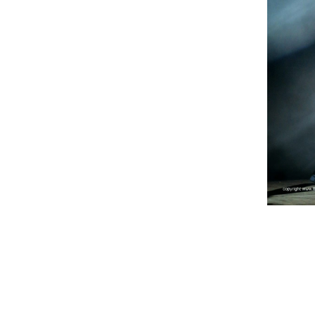
Brian May e Roger Taylor, respectiv
recentemente de trabalhar em algum
1983. Foram ainda "ressuscitadas" a
Gibb e Rod Stewart.
Numa entrevista que deu recentemen