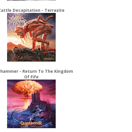
Cattle Decapitation - Terrasite
yhammer - Return To The Kingdom
Of Fife