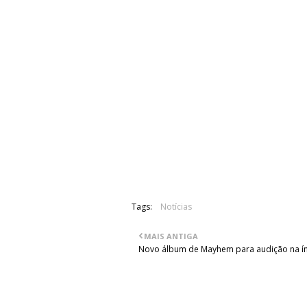
algumas faixas em que o Freddie cant
pessoas vão poder ouvir este mater
provavelmente se chamará "Queen Fore
novo que ninguém no mundo ouviu aind
"A maior parte destas músicas pro
forma, e por isso é bastante emoti
altura. Não soaria desta forma se n
começar do zero, porque tínhamos a
essas faixas na altura, hoje em dia 
(...)."
Tags:
Notícias
MAIS ANTIGA
Novo álbum de Mayhem para audição na í