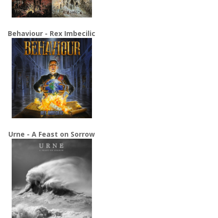
Behaviour - Rex Imbecilic
Urne - A Feast on Sorrow