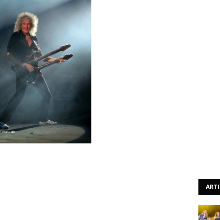
amente guitarrista e baterista dos Queen, terminaram
as demos cantadas por Freddie Mercury, que datam de
lgumas colaborações de Mercury com David Bowie, Andy
ART
te à BBC do País de Gales, May afirmou: "Encontrámos