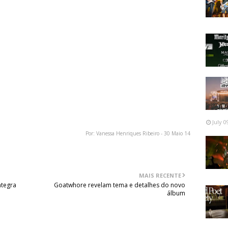
a, e todos nós tocamos, e elas são bastante bonitas. As
ial no final deste ano, num álbum que lançaremos e
ver". Será uma compilação, mas incluirá este material
a. Acho que as pessoas vão gostar muito."
vém dos anos 80, quando estávamos na nossa melhor
vo. Como as grandes baladas da banda, e som épico da
ão tivéssemos trabalhado na restauração. Tivemos que
penas "restos". Mas sabendo como teríamos terminado
posso fazê-lo acontecer, através da tecnologia moderna.
July 0
Por: Vanessa Henriques Ribeiro - 30 Maio 14
MAIS RECENTE
ntegra
Goatwhore revelam tema e detalhes do novo
álbum