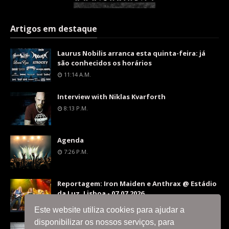
Artigos em destaque
Laurus Nobilis arranca esta quinta-feira: já
são conhecidos os horários
11:14 A.m.
Interview with Niklas Kvarforth
8:13 P.m.
Agenda
7:26 P.m.
Reportagem: Iron Maiden e Anthrax @ Estádio
da Luz, Lisboa - 07.07.2026
9:36 P.m.
Este website utiliza cookies para ajudar a
disponibilizar os nossos serviços, para
Interview with Silent Skies