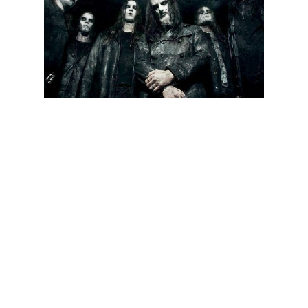
A banda de black metal Dark Fortress acaba de disponibilizar o
tema “Chrysalis” para audição, que está em streaming na
aplicação abaixo.“Chrysalis” fará parte do novo álbum da
banda, a ser lançado no próximo dia 1 de Setembro na
Europa, intitulado “Venereal Dawn”.
Tracklist de Veneral Dawn:
01. Venereal Dawn
02. Lloigor
03. Betrayal And Vengeance
04. Chrysalis
05. I Am The Jigsaw Of A Mad God