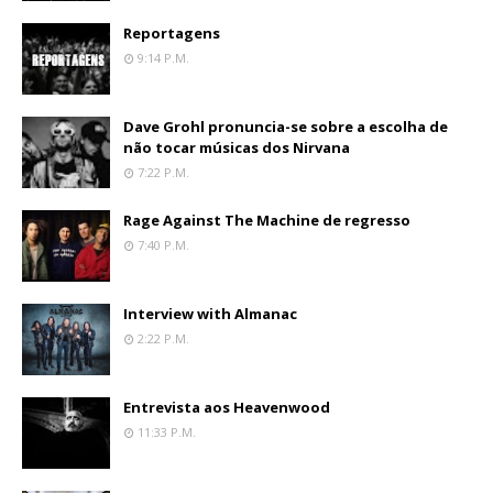
Reportagens
9:14 P.m.
Dave Grohl pronuncia-se sobre a escolha de
não tocar músicas dos Nirvana
7:22 P.m.
Rage Against The Machine de regresso
7:40 P.m.
Interview with Almanac
2:22 P.m.
Entrevista aos Heavenwood
11:33 P.m.