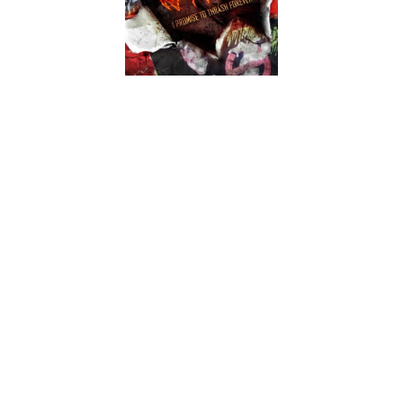
O título deste álbum ao vivo mais do que uma título manhoso
é um declarar de intenções que este lançamento ao vivo
mostra ao longo das suas onze malhas. Provavelmente é um
pouco estranho, uma banda com apenas dois álbuns e com o
segundo álbum datar já de 2008, lançar agora um álbum ao
vivo mas há uma boa razão para isso. 2014 é o ano do
vigésimo aniversário da banda embora a sua pouca
produtividade não desse conta da marca ser atingida agora.
Sendo que o thrash metal britânico está a ganhar cada vez
mais terreno, este álbum ao vivo dos Solitary até surge em
boa hora, com um conjunto de canções que fará com que os
aficionados tenham em conta o colectivo inglês, nem que
para isso se tenha recorrido à cada vez mais usada solução de
crowd-funding para materializar o lançamento. E ainda bem
que conseguiram porque apesar de pouco produtiva, a banda