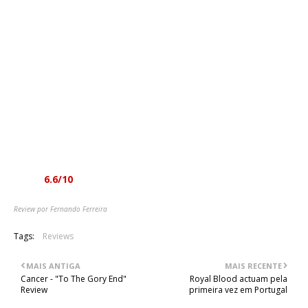
demonstra ter talento suficiente para entreter qualquer plateia
ávida de thrash metal.
Embora não se possa dizer que "I Promise Thrash Forever" vai
arrebatar o ouvinte, até mesmo aquele que é thrasher
convicto, valida a sua existência até este ponto e se servir
para que lancem mais um álbum, tanto melhor. Impossível
seria de não destacar a cover de Testament, "Into The Pit"
mas também malhas enormes como "Spineless", "Predator" e
a "No Reason". Uma banda a redescobrir mas que precisa de
urgentemente de lançar mais qualquer coisa.
Nota:
6.6/10
Review por Fernando Ferreira
Tags:
Reviews
MAIS ANTIGA
MAIS RECENTE
Cancer - "To The Gory End"
Royal Blood actuam pela
Review
primeira vez em Portugal