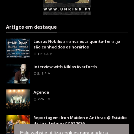
Artigos em destaque
Laurus Nobilis arranca esta quinta-feira: já
são conhecidos os horários
11:14 A.m.
Interview with Niklas Kvarforth
8:13 P.m.
Agenda
7:26 P.m.
Reportagem: Iron Maiden e Anthrax @ Estádio
da Luz, Lisboa - 07.07.2026
9:36 P.m.
Este website utiliza cookies para ajudar a