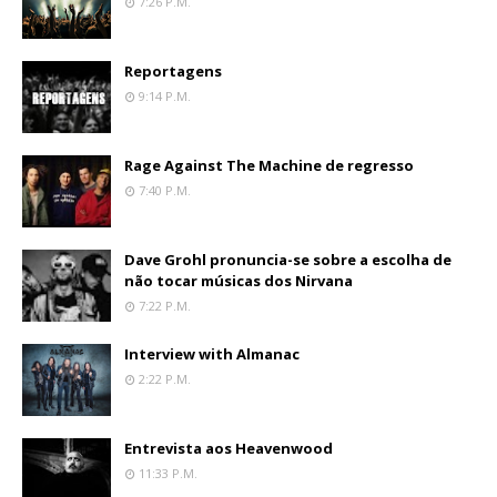
7:26 P.m.
Reportagens
9:14 P.m.
Rage Against The Machine de regresso
7:40 P.m.
Dave Grohl pronuncia-se sobre a escolha de
não tocar músicas dos Nirvana
7:22 P.m.
Interview with Almanac
2:22 P.m.
Entrevista aos Heavenwood
11:33 P.m.