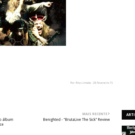
 aos lançamentos de originais, dez anos depois. A banda
editora Periphery Productions e vai lançar o seu novo
e Maio.
Por: Rita Limede - 28 Fevereiro 15
MAIS RECENTE
ART
vo álbum
Benighted - "BrutaLive The Sick" Review
ce