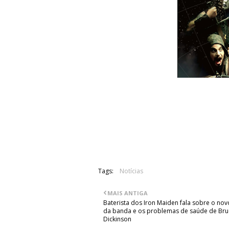
Os Arcturus anunciaram o seu regresso
assinou recentemente contrato com a 
álbum, "Arcturian", no próximo dia 8 d
Tags:
Notícias
MAIS ANTIGA
Baterista dos Iron Maiden fala sobre o no
da banda e os problemas de saúde de Bru
Dickinson