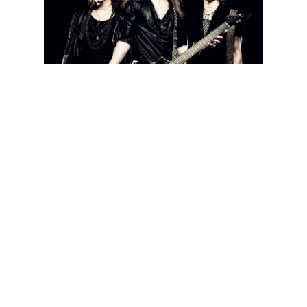
A banda japonesa de melodic death Gyze, anunciou há uns
meses a edição de um novo álbum de originais, "Black Bride",
cuja data de lançamento está prevista para o próximo dia 9 de
Junho, pela editora Coroner Records. Em baixo podemos ver a
tracklist e a artwork da capa do álbum.
Tracklist:
01. Black Bride
02. In Grief
03. Honesty
04. Insane Brain
05. Black Shadow
06. Winter Breath