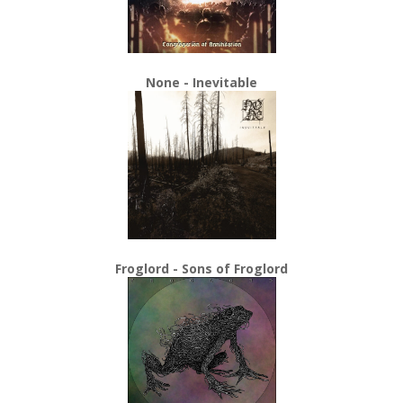
None - Inevitable
Froglord - Sons of Froglord