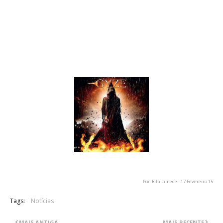
07. Twilight
08. Satanic Loop
09. Nanohana
10. Julius
11. Asuhenohikari
12. Surface Tears (Exclusive Coroner Records Bonus Track)
Por: Rita Limede - 17 Fevereiro 15
Tags:
Notícias
MAIS ANTIGA
MAIS RECENTE