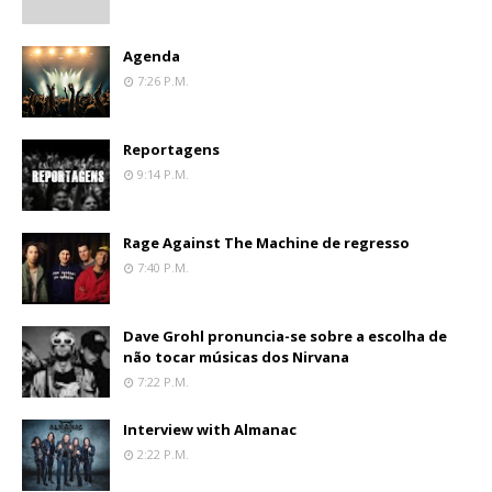
Agenda
7:26 P.m.
Reportagens
9:14 P.m.
Rage Against The Machine de regresso
7:40 P.m.
Dave Grohl pronuncia-se sobre a escolha de
não tocar músicas dos Nirvana
7:22 P.m.
Interview with Almanac
2:22 P.m.