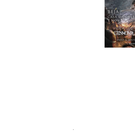
O Pax Julia Metal Fest V, que decorr
três novas confirmações. Os Genno
lisboeta está a promover o single do á
Moonshade vão também actuar no fes
metal melódico, e está a apresentar o
A terceira mais recente confirmação 
álbum mais recente tem o nome de "Ine
De relembrar que a confirmação revel
Avulsed
.