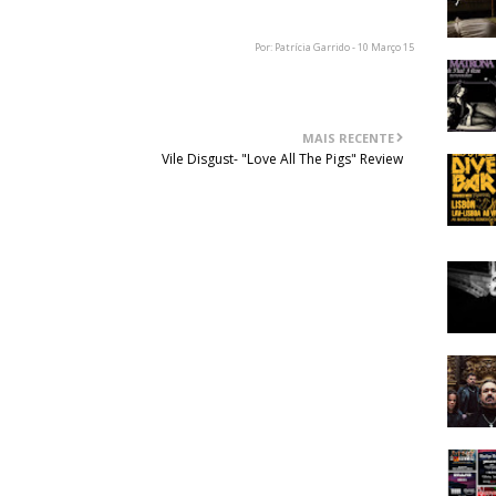
Por: Patrícia Garrido - 10 Março 15
MAIS RECENTE
Vile Disgust- "Love All The Pigs" Review