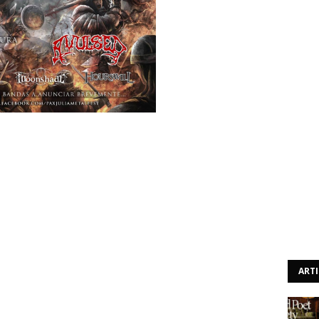
e no dia 7 de Novembro na Casa da Cultura, em Beja, tem
ma, formados em 2012, vão marcar presença. A banda
lbum de estreia com nome ainda por revelar.
tival. O quarteto oriundo do Porto aposta num death
 segundo EP, "Dream | Oblivion".
é Hourswill. O quinteto de Lisboa formou-se em 2009 e o
vitable, editado pela Etheral Sound Works.
ART
ada anteriormente, e cabeça de cartaz, são os espanhóis