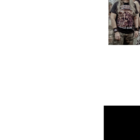
A quinta edição do Pax Julia Metal Fes
Os espanhóis Avulsed, que celebram 24 
banda de death metal conta já com se
"Ritual Zumbi" é composto por 13 faixa
estatuto da banda no death metal euro
Mais confirmações anunciadas brevem