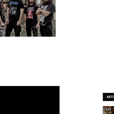
t realiza-se a 7 de Novembro, na Casa da Cultura de Beja.
anos de carreira, são os cabeça de cartaz do festival. A
is álbuns de originais e o último foi lançado em 2013.
s e recebeu críticas bastante positivas que reforçaram o
peu.
ente.
ART