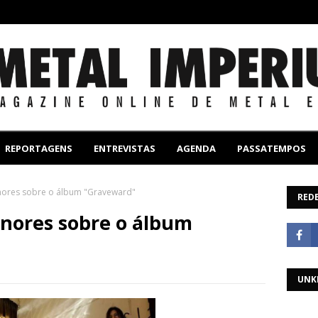
REPORTAGENS
ENTREVISTAS
AGENDA
PASSATEMPOS
nores sobre o álbum "Graveward"
REDE
enores sobre o álbum
UNK