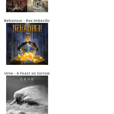
Behaviour - Rex Imbecilic
Urne - A Feast on Sorrow