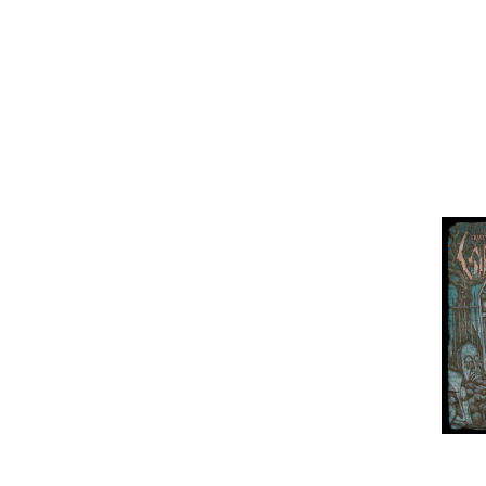
Rotting Christ e Metatron dos The Mea
Acerca do novo álbum a banda comen
Cinematic Horror Metal é a melhor de
tão vasta e diversa como sempre e va
Fabio Frizzi, Goblin, James Bernard,
clássicos (Schoenberg, Webern, Strav
(Celtic Frost, King Diamond, The Bea
Ayler e Peter Brotzmann) e alguma músic