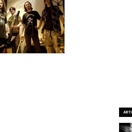
tra-se a preparar o lançamento, daquele que será o seu
eward".
, os Sigh revelaram contudo mais detalhes acerca do seu
o mesmo que pode ser vista abaixo.
ria de Costin Chioreanu, que já trabalhou com outros
eicide, Ulver entre outros.
ART
de diversos convidados especiais entre os quais Matthew
ragonForce, Niklas Kvarforth dos Shining, Sakis Tolis dos