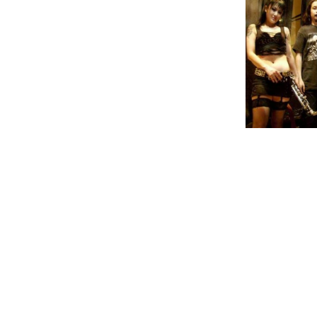
A banda de metal japonesa Sigh encon
10º álbum de estúdio, intitulado "Grav
Ainda sem data oficial de lançamento
novo trabalho, em particular a capa d
O artwork de "Graveward" é da auto
nomes como os Ihsahn, At The Gates, D
"Graveward" conta com a participação 
Heafy dos Trivium, Fred Leclercq dos D