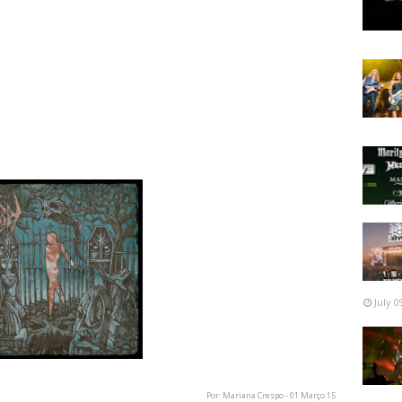
ds Of Asphodel.
tou: "Demorámos dois anos e meio a fazer este álbum.
scrição para este álbum grandioso. A nossa influência é
i desde os compositores de filmes de terror (nomes como
 Jerry Gold Smith, and John Carpenter) a compositores
insky, Bartok, and Charles Ives), a bandas rock e metal
ch Boys, Magma and Frank Zappa), Jazz (Sun Ra, Albert
a tradicional centro-asiática."
July 0
Por: Mariana Crespo - 01 Março 15