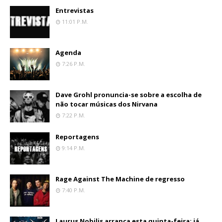
Entrevistas
11:01 P.m.
Agenda
7:26 P.m.
Dave Grohl pronuncia-se sobre a escolha de
não tocar músicas dos Nirvana
7:22 P.m.
Reportagens
9:14 P.m.
Rage Against The Machine de regresso
7:40 P.m.
Laurus Nobilis arranca esta quinta-feira: já