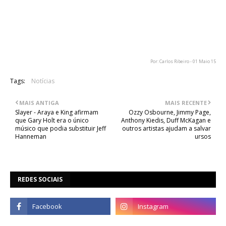
algum tempo com Dave Mustaine e David Ellefson (baixista)
durante as férias, onde chegou a mesmo gravar a bateria de
cinco músicas, tendo depois a parceria não continuado devido
a um "contrato injusto", que lhe foi proposto.
Por: Carlos Ribeiro - 01 Maio 15
Tags:
Notícias
MAIS ANTIGA
MAIS RECENTE
Slayer - Araya e King afirmam
Ozzy Osbourne, Jimmy Page,
que Gary Holt era o único
Anthony Kiedis, Duff McKagan e
músico que podia substituir Jeff
outros artistas ajudam a salvar
Hanneman
ursos
REDES SOCIAIS