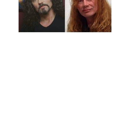
A relação entre ex-baterista dos Megadeth, Nick Menza e o
líder/vocalista e guitarrista da banda, Dave Mustaine, já
conheceu melhores dias e ontem, no seu Facebook oficial, o
baterista fez algumas acusações graves a Mustaine, que terão
a ver com o facto de não serem pagos os royalties aos quais
o baterista afirma ter direito.
"Para: Dave Mustaine no que diz respeito aos meus royalties
de publicação. Eu acho que é muito pouco profissional que
conduzas os teus negócios como uma criança, deixa-te de
joguinhos! Sê um Homem e não tires comida da boca dos
meus filhos. É meu merecido dinheiro, não o teu. Pára de me
roubar! WTF?", foi o post integral de Nick.
Todo esta confusão surge após Menza ter dito que passou