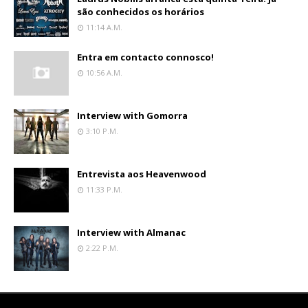
são conhecidos os horários
11:14 A.m.
Entra em contacto connosco!
10:56 A.m.
Interview with Gomorra
3:10 P.m.
Entrevista aos Heavenwood
11:33 P.m.
Interview with Almanac
2:22 P.m.