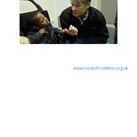
No passado dia 22 de Junho, Bruce Dickinson, conhecido
vocalista do Iron Maiden, marcou presença na associação
Nordoff Robbins de Londres (
www.nordoff-robbins.org.uk
),
uma associação sem fins lucrativos que se dedica a ajudar
crianças e adultos com autismo, dificuldades de aprendizagem
ou problemas neurológicos através da terapia musical.
Esta é uma das primeiras aparições públicas de Bruce desde
as boas notícias que o cancro para o qual o vocalista dos Iron
Maiden se encontrava em tratamento entrou em remissão, e
a primeira desde o anúncio oficial do lançamento do 16º
álbum da banda "The Book of Souls".