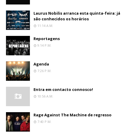
Laurus Nobilis arranca esta quinta-feira: já
são conhecidos os horários
11:14 A.m.
Reportagens
9:14 P.m.
Agenda
7:26 P.m.
Entra em contacto connosco!
10:56 A.m.
Rage Against The Machine de regresso
7:40 P.m.