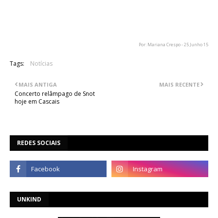
Bruce aproveitou a oportunidade para falar com algumas das
pessoas responsáveis pela associação e para tocar guitarra
para as crianças lá presentes.
Por: Mariana Crespo - 25 Junho 15
Tags:
Notícias
MAIS ANTIGA
MAIS RECENTE
Concerto relâmpago de Snot
hoje em Cascais
REDES SOCIAIS
UNKIND