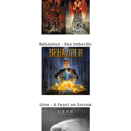
Behaviour - Rex Imbecilic
Urne - A Feast on Sorrow