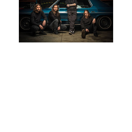
"I Worship Chaos", o nono álbum de estúdio dos finlandeses
Children Of Bodom, será lançado no dia 2 de Outubro, através
da Nuclear Blast.
O álbum foi gravado em Helsínquia, no Danger Johnny
Studios, co-produzido pela banda e por Mikko Karmila e
masterizado no Finnvox Studios, também na capital
finlandesa. O grafismo do álbum ficou a cargo do compatriota
Tuomas Korpi.
O guitarrista/vocalista Alexi Laiho adiantou que o álbum está
praticamente finalizado: "Estou mais do que feliz e ainda mais
ansioso por partilhar este "chaos" (caos) com o resto do