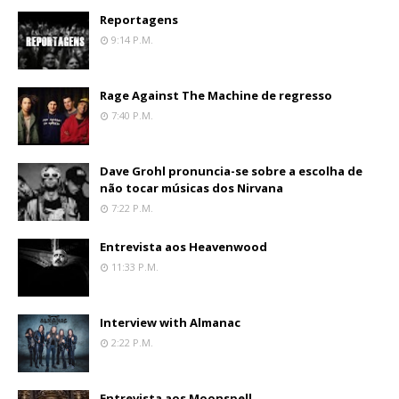
Reportagens
9:14 P.m.
Rage Against The Machine de regresso
7:40 P.m.
Dave Grohl pronuncia-se sobre a escolha de
não tocar músicas dos Nirvana
7:22 P.m.
Entrevista aos Heavenwood
11:33 P.m.
Interview with Almanac
2:22 P.m.
Entrevista aos Moonspell