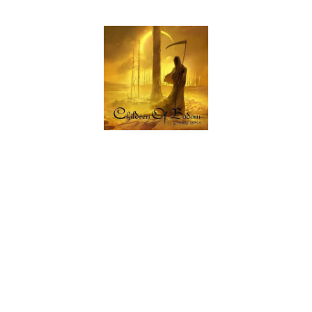
mundo."
O álbum "I Worship Chaos" será composto por dez faixas (a
versão deluxe terá faixas bónus):
01. IHurt
02. My Bodom (I Am The Only One)
03. Morrigan
04. Horns
05. Prayer For The Afflicted
06. I Worship Chaos
07. Hold Your Tongue
08. Suicide Bomber