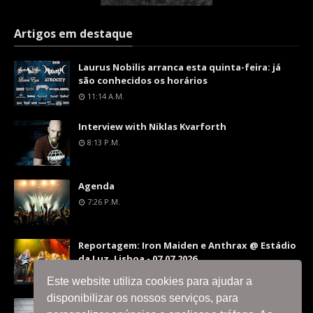
Artigos em destaque
Laurus Nobilis arranca esta quinta-feira: já
são conhecidos os horários
11:14 A.m.
Interview with Niklas Kvarforth
8:13 P.m.
Agenda
7:26 P.m.
Reportagem: Iron Maiden e Anthrax @ Estádio
da Luz, Lisboa - 07.07.2026
9:36 P.m.
Este website utiliza cookies para ajudar a
disponibilizar os nossos serviços, para
Interview with Silent Skies