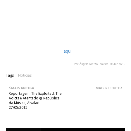
09. All for Nothing
10. Widdershins
De relembrar que, além da formação de base, com Alexi Laiho
como vocalista/guitarrista, Jaska Raatikainen na bateria,
Henkka Blacksmith no baixo e Janne Wirman nas teclas, a
banda recrutou Antti Wirman, o irmão mais novo do teclista,
como segundo guitarrista, para os acompanhar na digressão,
como já havia sido divulgado
aqui
.
Por: Ângela Fontão Teixeira - 08 Junho 15
Tags:
Notícias
MAIS ANTIGA
MAIS RECENTE
Reportagem: The Exploited, The
Adicts e Atentado @ República
da Música, Alvalade -
27/05/2015