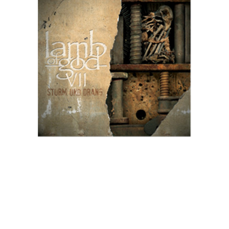
Chino Moreno (Deftones) e Greg Puciato (The Dillinger Escape
Plan) irão figurar no novo álbum de Lamb of God, como
artistas convidados, em dois novos temas.
Assim, o novo álbum da banda, intitulado "VII: Sturm und
Drang", irá contar com a voz de Moreno no tema "Embers" e
com Puciato no tema "Torches".