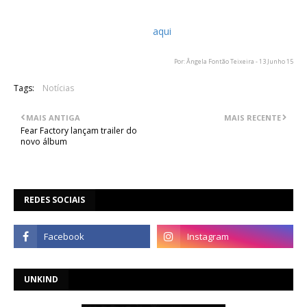
O álbum será lançado dia 24 de Julho, através da Epic
Records, e pode ser reservado
aqui
.
Por: Ângela Fontão Teixeira - 13 Junho 15
Tags:
Notícias
MAIS ANTIGA
MAIS RECENTE
Fear Factory lançam trailer do
novo álbum
REDES SOCIAIS
UNKIND