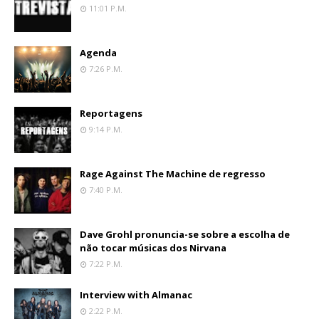
11:01 P.m.
Agenda
7:26 P.m.
Reportagens
9:14 P.m.
Rage Against The Machine de regresso
7:40 P.m.
Dave Grohl pronuncia-se sobre a escolha de
não tocar músicas dos Nirvana
7:22 P.m.
Interview with Almanac
2:22 P.m.