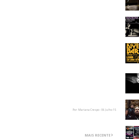
 as primeiras demos quando estava em digressão com os
 gostado do trabalho inicial, seguiu diretamente para
aram durante dois meses entre 10 a 14 horas por dia a
 "Quando trabalhamos com alguém como o Dave que tem
ue quer e é muito determinado. Ele tem uma visão muito
m lhe vai dizer o contrário. Mas o Dave foi muito aberto
rtir em digressão com os Megadeth, Chris afirmou que
recetivo e aberto à possibilidade de existirem conflitos
sse ao Dave que estaria ocupado com os Lamb of God
 faria tudo para participar no maior número possível de
deria existir um ponto em que existisse um conflito de
e recetivo a isto e disse que esperaria por mim. Acho
amos ver onde isto nos leva."
Por: Mariana Crespo - 06 Julho 15
MAIS RECENTE