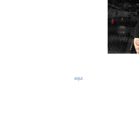
Chris Adler, baterista dos Lamb of G
para o podcast "The Jasta Show" de 
ouvida
aqui.
Falando acerca da sua colaboração co
Lamb of God: "A primeira coisa que fiz
com os meus colegas de banda e pe
parecesse uma ameaça, como se foss
escolher entre os dois, escolheria o
ficaram muito felizes por mim pois sa
Quanto ao trabalho com o novo ál