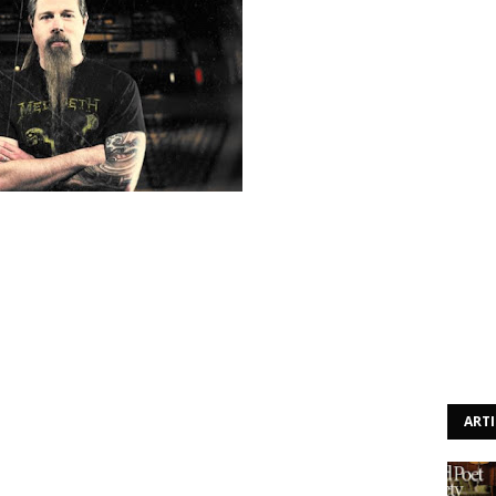
od e dos Megadeth, concedeu recentemente uma entrevista
Jamey Jasta (vocalista dos Hatebreed), e que pode ser
m os Megadeth, Chris garantiu que nunca irá deixar os
 depois da conversa inicial com o Dave Mustaine foi falar
rguntar-lhes a opinião. Não queria que tal decisão
e deixar os Lamb of God. Se alguma dia tivesse que
s Lamb of God. E todos os meus colegas dos Lamb of God
ART
bem que sou dos maiores fãs de Megadeth."
bum dos Megadeth, e mais especificamente com Dave