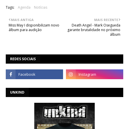
Tags:
Agenda
Notícias
MAIS ANTIGA
MAIS RECENTE
Miss May I disponibilizam novo
Death Angel - Mark Osegueda
álbum para audição
garante brutalidade no próximo
álbum
REDES SOCIAIS
UNKIND