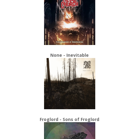
None - Inevitable
Froglord - Sons of Froglord