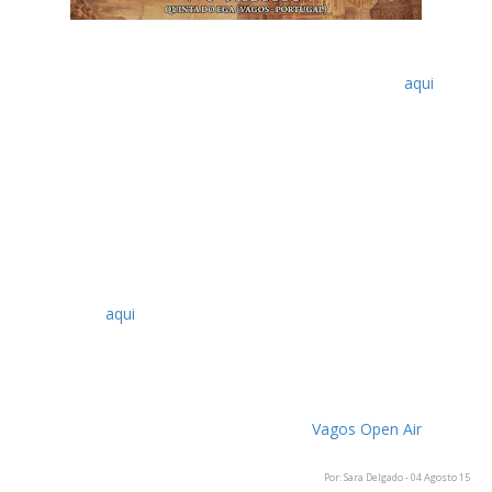
O alinhamento para os três dias do festival Vagos Open Air foi
revelado no fim de Julho, que disponibilizámos
aqui
. No
entanto, a organização acaba de anunciar que, devido a uma
questão de itinerário por parte dos Within Temptation, as
atuações do dia 7 de Agosto vão iniciar uma hora mais cedo
do que o previsto. Assim, a abertura de portas mantém-se às
15h00, mas o início terá lugar pelas 16h00.
Também foi disponibilizado um novo mapa do festival, com
um local de estacionamento para pessoas com mobilidade
reduzida, autocaravanas e motociclos, que pode ser
consultado
aqui
.
Recorde-se que o festival realiza-se nos dias 7, 8 e 9 de
Agosto, no Parque Municipal Quinta do Ega em Vagos. Para
mais informações sobre transportes, excursões, campismo,
entre outros, podem consultar o site do
Vagos Open Air
.
Por: Sara Delgado - 04 Agosto 15