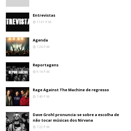
Entrevistas
11:01 P.m.
Agenda
7:26 P.m.
Reportagens
9:14 P.m.
Rage Against The Machine de regresso
7:40 P.m.
Dave Grohl pronuncia-se sobre a escolha de
não tocar músicas dos Nirvana
7:22 P.m.