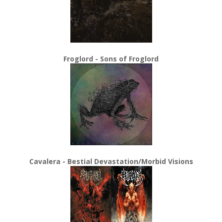
Froglord - Sons of Froglord
Cavalera - Bestial Devastation/Morbid Visions