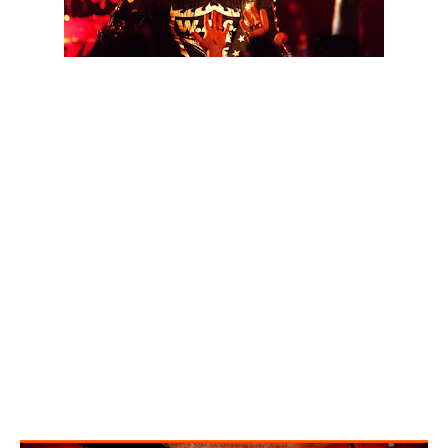
"Golgotha" é o novo álbum dos W.A.S.P., que será lançado no
dia 2 de Outubro, através da Napalm Records. Já é conhecido
um dos novos temas daquele que será o 15º álbum de estúdio
da banda, que pode ser ouvido abaixo.
Track list de "Golgotha":
01. Scream
02. Last Runaway
03. Shotgun
04. Miss You
05. Fallen Under
06. Slaves Of The New World Order
07. Eyes Of My Maker
08. Hero Of The World
09. Golgotha