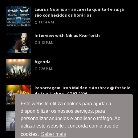
Laurus Nobilis arranca esta quinta-feira: já
são conhecidos os horários
11:14 A.m.
Interview with Niklas Kvarforth
8:13 P.m.
Agenda
7:26 P.m.
Reportagem: Iron Maiden e Anthrax @ Estádio
da Luz, Lisboa - 07.07.2026
9:36 P.m.
Este website utiliza cookies para ajudar a
disponibilizar os nossos serviços, para
Interview with Silent Skies
personalizar anúncios e analisar o tráfego. Ao
8:06 P.m.
utilizar este website , concorda com o uso de
cookies.
Saber mais