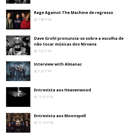
Rage Against The Machine de regresso
7:40 P.m.
Dave Grohl pronuncia-se sobre a escolha de
não tocar músicas dos Nirvana
7:22 P.m.
Interview with Almanac
2:22 P.m.
Entrevista aos Heavenwood
11:33 P.m.
Entrevista aos Moonspell
11:14 P.m.