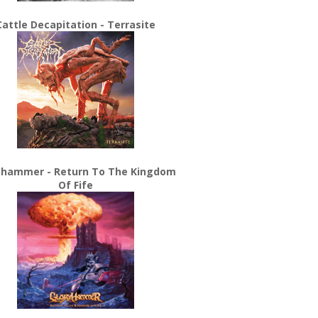
Cattle Decapitation - Terrasite
yhammer - Return To The Kingdom
Of Fife