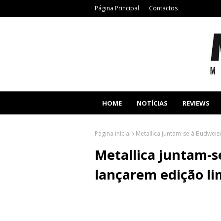
Página Principal
Contactos
HOME
NOTÍCIAS
REVIEWS
Página inicial
Metallica juntam-se à Budweis
Metallica juntam-s
lançarem edição li