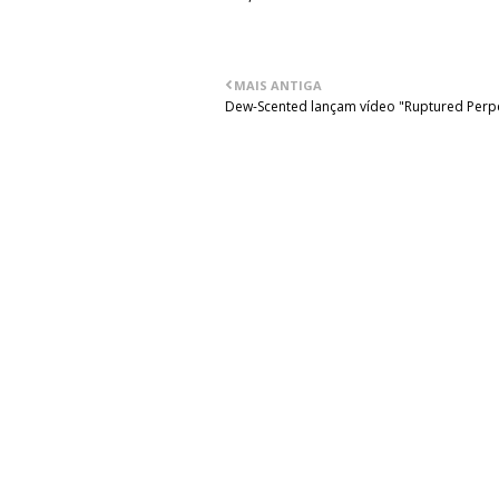
MAIS ANTIGA
Dew-Scented lançam vídeo "Ruptured Perpe