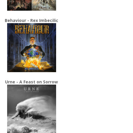
Behaviour - Rex Imbecilic
Urne - A Feast on Sorrow