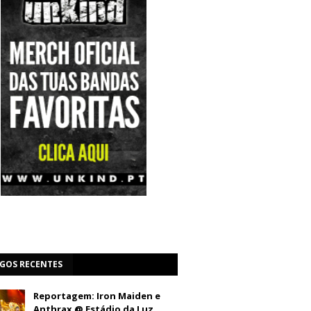
IGOS RECENTES
Reportagem: Iron Maiden e
Anthrax @ Estádio da Luz,