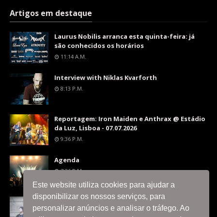
Artigos em destaque
Laurus Nobilis arranca esta quinta-feira: já
são conhecidos os horários
11:14 A.m.
Interview with Niklas Kvarforth
8:13 P.m.
Reportagem: Iron Maiden e Anthrax @ Estádio
da Luz, Lisboa - 07.07.2026
9:36 P.m.
Agenda
7:26 P.m.
Este website utiliza cookies para ajudar a
disponibilizar os nossos serviços, para
Interview with Silent Skies
personalizar anúncios e analisar o tráfego. Ao
8:06 P.m.