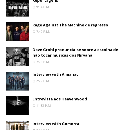
Reportagens
9:14 P.m.
Rage Against The Machine de regresso
7:40 P.m.
Dave Grohl pronuncia-se sobre a escolha de
não tocar músicas dos Nirvana
7:22 P.m.
Interview with Almanac
2:22 P.m.
Entrevista aos Heavenwood
11:33 P.m.
Interview with Gomorra