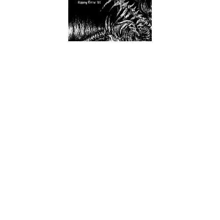
A Vic Records fez outra vez das suas. Na sua missão de
recuperar do passado, pérolas do passado da música extrema
holandesa, chegaram agora à primeira demo dos Monastery,
entidade já finada, não se sabe bem quando. São seis
descargas de death metal carregado a grindcore (ou grindcore
carregado a death metal, como o queiram encarar) quando
o(s) estilo(s) ainda não estavam completamente definidos.
Tratando-se de uma demo tape, lançada em 1991, a
qualidade musical de “Ripping Terror 91” surpreende pela sua
solidez, mesmo passados mais de vinte anos sobre o seu
lançamento.
Não é, no entanto, um lançamento que precisássemos todos
de ouvir urgentemente, ou de algo que merecesse honras de
estado depois ter sido esquecida de forma injusta. Mesmo
assim, tem valor suficiente para justificar esta reedição, já que