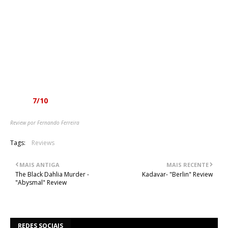
temas como “Mutilating” e o tema título remete-nos para o
melhor que se fazia na altura dentro do death/grindcore. Para
aqueles que apreciam olhar para trás de forma a perceber
melhor o presente, esta reedição de “Ripping Terror” será
muito bem apreciada, sem grandes dificuldades. Para quem
simplesmente gosta da mescla dos dois géneros, também
não encontrará oposição interna para dedicar a esta demo
uma boa rodagem.
Nota:
7/10
Review por Fernando Ferreira
Tags:
Reviews
MAIS ANTIGA
MAIS RECENTE
The Black Dahlia Murder -
Kadavar- "Berlin" Review
"Abysmal" Review
REDES SOCIAIS