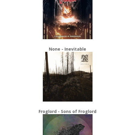
None - Inevitable
Froglord - Sons of Froglord