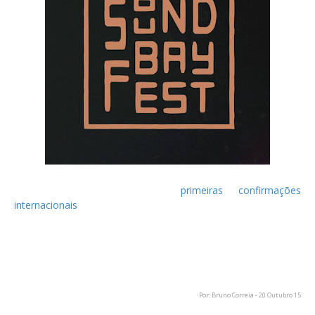
Uma semana depois das
primeiras confirmações
internacionais
, o Sound Bay Fest volta a ter novidades em
relação ao cartaz. São, desta vez, os Ecstatic Visions e os
nacionais Equations as bandas confirmadas para a edição de
2016 do festival que decorre nos dias 29 e 30 de Abril, em
Lisboa.
Por: Bruno Correia - 20 Outubro 15