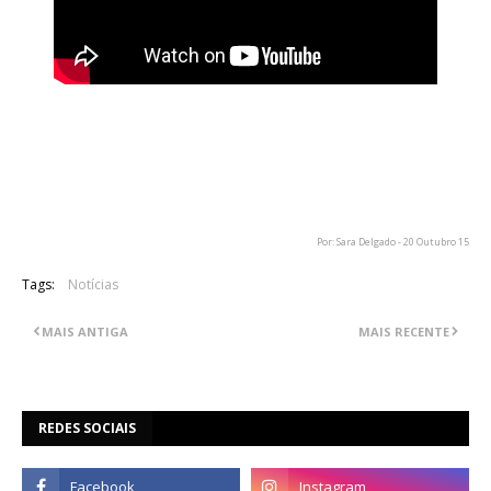
Os britânicos Antimatter acabam de lançar um vídeo para o
tema "Stillborn Empires", que pode ser visualizado acima. Esta
música pertence ao último registo da banda, "The Judas
Table", lançado há duas semanas pela Prophecy Productions.
Por: Sara Delgado - 20 Outubro 15
Tags:
Notícias
MAIS ANTIGA
MAIS RECENTE
REDES SOCIAIS