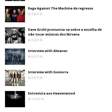
Rage Against The Machine de regresso
7:40 P.m.
Dave Grohl pronuncia-se sobre a escolha de
não tocar músicas dos Nirvana
7:22 P.m.
Interview with Almanac
2:22 P.m.
Interview with Gomorra
3:10 P.m.
Entrevista aos Heavenwood
11:33 P.m.