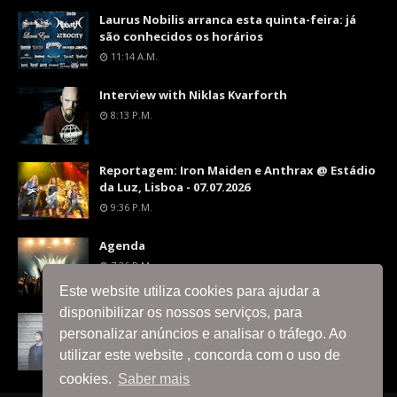
Laurus Nobilis arranca esta quinta-feira: já
são conhecidos os horários
11:14 A.m.
Interview with Niklas Kvarforth
8:13 P.m.
Reportagem: Iron Maiden e Anthrax @ Estádio
da Luz, Lisboa - 07.07.2026
9:36 P.m.
Agenda
7:26 P.m.
Este website utiliza cookies para ajudar a
disponibilizar os nossos serviços, para
Interview with Silent Skies
personalizar anúncios e analisar o tráfego. Ao
8:06 P.m.
utilizar este website , concorda com o uso de
cookies.
Saber mais