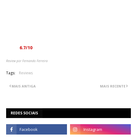
metal moderno que mais do que ir além do groove e do
virtuosismo das guitarras consegue apresentar quatro bons
temas, mesmo que típicamente argentinos (ou sul-
americanos), mas ainda assim valorosos, que dão margem
para algumas audições e por antecipação por um eventual
segundo trabalho.
Nota:
6.7/10
Review por Fernando Ferreira
Tags:
Reviews
MAIS ANTIGA
MAIS RECENTE
REDES SOCIAIS