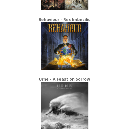
Behaviour - Rex Imbecilic
Urne - A Feast on Sorrow