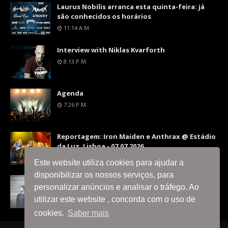
Laurus Nobilis arranca esta quinta-feira: já
são conhecidos os horários
11:14 A.m.
Interview with Niklas Kvarforth
8:13 P.m.
Agenda
7:26 P.m.
Reportagem: Iron Maiden e Anthrax @ Estádio
da Luz, Lisboa - 07.07.2026
9:36 P.m.
Este website utiliza cookies para ajudar a
disponibilizar os nossos serviços, para
Interview with Silent Skies
personalizar anúncios e analisar o tráfego. Ao
8:06 P.m.
utilizar este website , concorda com o uso de
cookies.
Saber mais