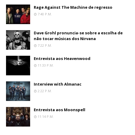
Rage Against The Machine de regresso
7:40 P.m.
Dave Grohl pronuncia-se sobre a escolha de
não tocar músicas dos Nirvana
7:22 P.m.
Entrevista aos Heavenwood
11:33 P.m.
Interview with Almanac
2:22 P.m.
Entrevista aos Moonspell
11:14 P.m.