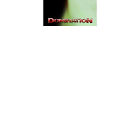
Os Domination chegam da Argentina com um heavy metal
poderoso e moderno que cativa pela sua produção e garra.
Dois anos após terem-se estreado com o longa-duração
"Doom In Nation" (grande título), é chegada a vez de quebrar
o silêncio com este "My Name Is Alice". Quando se fala em
heavy metal moderno, pensa-se logo em ritmos simples,
baseados mais no groove e não tanto na técnica, mas o solo
de guitarra da "Iced Revenge" contradiz logo este preconceito.
Apesar desse modernismo enganador, a base das músicas
anda pelo hard'n'heavy que não demora muito a cativar.
Não é uma proposta perfeita, existindo alguns pontos a
calibrar - como a voz de Denis Kormakov que é difícil de não
deixar a impressão que está a ser algo forçada para ter aquele
registo. De qualquer forma, são quatro músicas de heavy