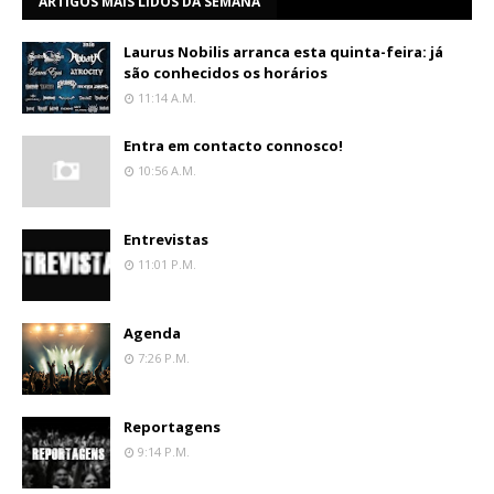
ARTIGOS MAIS LIDOS DA SEMANA
Laurus Nobilis arranca esta quinta-feira: já
são conhecidos os horários
11:14 A.m.
Entra em contacto connosco!
10:56 A.m.
Entrevistas
11:01 P.m.
Agenda
7:26 P.m.
Reportagens
9:14 P.m.