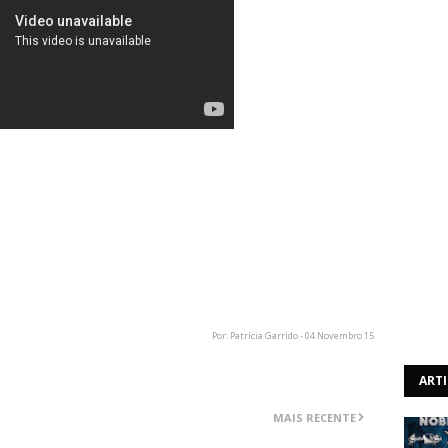
ídeo do tema "Wash It All Away" (disponível acima), que
our Six".
e Isham (Metallica, Pantera, Godsmack, Def Leppard, Bon
erto da banda no Mohegan Sun Arena em Uncasville,
Por: Patrícia Garrido - 04 Novembro 15
ART
MAIS RECENTE