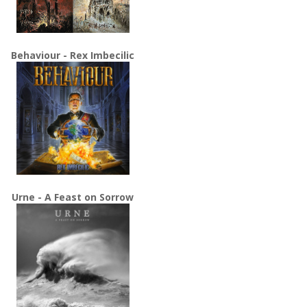
Behaviour - Rex Imbecilic
Urne - A Feast on Sorrow