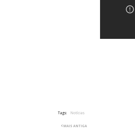
Five Finger Death Punch lançaram o v
faz parte do mais recente álbum "Got Y
O vídeo foi filmado pelo diretor Wayn
Jovi, Avenged Sevenfold), no conc
Connecticut.
Tags:
Notícias
MAIS ANTIGA