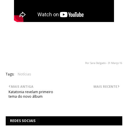
O novo álbum dos Death Angel, intitulado "The Evil Divide",
será lançado no dia 27 de Maio, pela Nuclear Blast. O primeiro
single conhecido deste registo, "The Moth", está disponível
para audição no vídeo acima.
Por: Sara Delgado - 31 Março 16
Tags:
Notícias
MAIS ANTIGA
MAIS RECENTE
Katatonia revelam primeiro
tema do novo álbum
REDES SOCIAIS