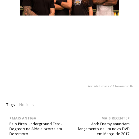
O grupo brasileiro Sepultura anunciou o lançamento
antecipado do single "I Am The Enemy". A banda revelou que
todos aqueles que fizerem a pré-reserva do seu próximo
álbum de originais, "Machine Messiah", vão ter acesso
instantâneo a essa faixa, que também estará disponível na
plataforma Spotify. O novo álbum do grupo tem data de
lançamento prevista para o próximo dia 13 de Janeiro pela
editora Nuclear Blast.
Por: Rita Limede - 11 Novembro 16
Tags:
Notícias
MAIS ANTIGA
MAIS RECENTE
Paio Pires Underground Fest -
Arch Enemy anunciam
Degredo na Aldeia ocorre em
lançamento de um novo DVD
Dezembro
em Março de 2017