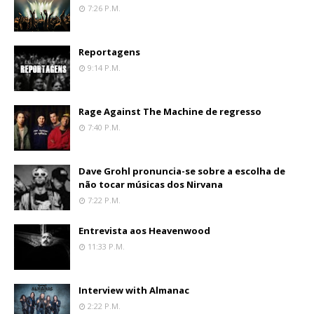
7:26 P.m.
Reportagens
9:14 P.m.
Rage Against The Machine de regresso
7:40 P.m.
Dave Grohl pronuncia-se sobre a escolha de
não tocar músicas dos Nirvana
7:22 P.m.
Entrevista aos Heavenwood
11:33 P.m.
Interview with Almanac
2:22 P.m.