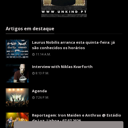
Artigos em destaque
Laurus Nobilis arranca esta quinta-feira: já
são conhecidos os horários
11:14 A.m.
Interview with Niklas Kvarforth
8:13 P.m.
Agenda
7:26 P.m.
Reportagem: Iron Maiden e Anthrax @ Estádio
da Luz, Lisboa - 07.07.2026
9:36 P.m.