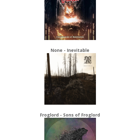
None - Inevitable
Froglord - Sons of Froglord