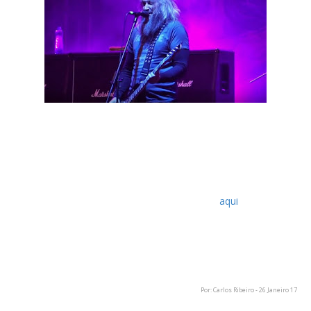
Os Mastodon estão, aos poucos, a revelar detalhes do seu
novo álbum conceptual - ainda sem nome anunciado - e desta
feita, criaram um site oficial para a banda que ao entrar nesse
mesmo site, começa tocar um trecho de cerca de 40
segundos em loop, provavelmente de uma das novas músicas
deste novo trabalho. O site pode ser acedido
aqui
.
Para além disto, neste site está também aquela que deverá
ser a capa do álbum, ou pelo menos parte dessa mesma
capa, que pode ser vista em 360º.
Por: Carlos Ribeiro - 26 Janeiro 17