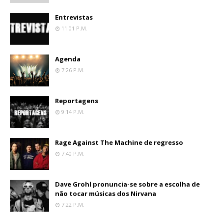
Entrevistas
11:01 P.m.
Agenda
7:26 P.m.
Reportagens
9:14 P.m.
Rage Against The Machine de regresso
7:40 P.m.
Dave Grohl pronuncia-se sobre a escolha de
não tocar músicas dos Nirvana
7:22 P.m.