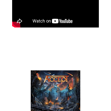
Os Accept divulgaram o vídeo com letra oficial do tema
"Koolaid", faixa que faz parte do próximo álbum da banda
"The Rise of Chaos". Este sairá a 4 de Agosto pela Nuclear
Blast Records.
O vídeo pode ser visualizado acima.