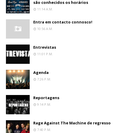
são conhecidos os horários
11:14 A.m.
Entra em contacto connosco!
10:56 A.m.
Entrevistas
11:01 P.m.
Agenda
7:26 P.m.
Reportagens
9:14 P.m.
Rage Against The Machine de regresso
7:40 P.m.