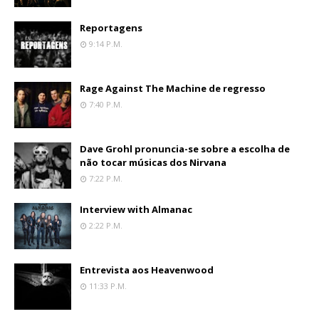
Reportagens
9:14 P.m.
Rage Against The Machine de regresso
7:40 P.m.
Dave Grohl pronuncia-se sobre a escolha de
não tocar músicas dos Nirvana
7:22 P.m.
Interview with Almanac
2:22 P.m.
Entrevista aos Heavenwood
11:33 P.m.