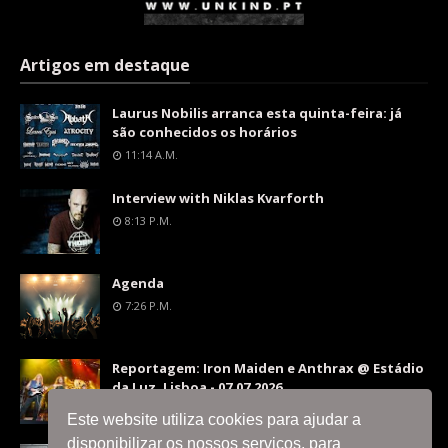
Artigos em destaque
Laurus Nobilis arranca esta quinta-feira: já
são conhecidos os horários
11:14 A.m.
Interview with Niklas Kvarforth
8:13 P.m.
Agenda
7:26 P.m.
Reportagem: Iron Maiden e Anthrax @ Estádio
da Luz, Lisboa - 07.07.2026
9:36 P.m.
Este website utiliza cookies para ajudar a
disponibilizar os nossos serviços, para