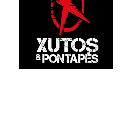
Os Xutos & Pontapés já tomaram uma decisão quanto à sua
continuidade no ativo, após o falecimento recente do icónico
guitarrista Zé Pedro.
A banda de rock portuguesa resolveu dar continuidade à sua
carreira e revelou isso mesmo no seguinte comunicado:
"Olá
Hoje é um bom dia para olharmos para a frente.