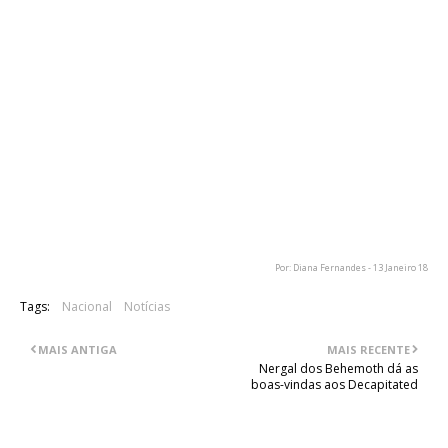
Os Xutos vão continuar.
Temos entre mãos as músicas novas, muitas delas com a
guitarra do Zé já gravada, estamos a contar com o disco de
originais neste ano.
Temos alguns convites para actuações especiais de
homenagem ao Zé Pedro.
Temos vários pedidos para concertos que vamos aceitar.
Não é fácil, a ausência pesa toneladas, sabemos que vai ser
diferente, esperamos que seja bom. Com a ajuda de todos a
gente não vai parar.
Abraços"!"
Por: Diana Fernandes - 13 Janeiro 18
Tags:
Nacional
Notícias
MAIS ANTIGA
MAIS RECENTE
Nergal dos Behemoth dá as
boas-vindas aos Decapitated