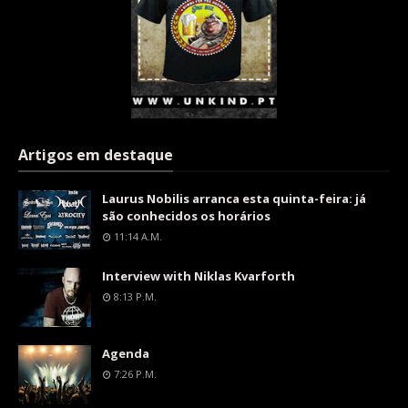
Artigos em destaque
Laurus Nobilis arranca esta quinta-feira: já
são conhecidos os horários
11:14 A.m.
Interview with Niklas Kvarforth
8:13 P.m.
Agenda
7:26 P.m.