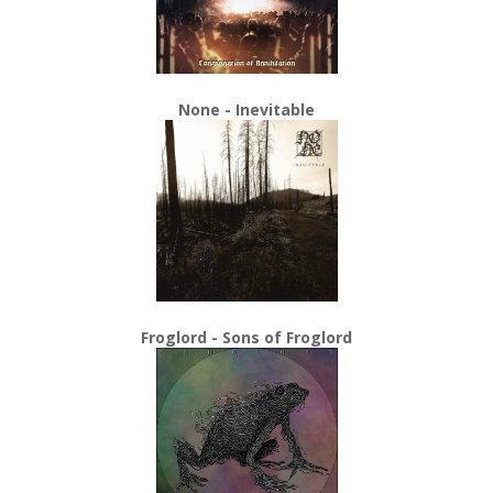
None - Inevitable
Froglord - Sons of Froglord