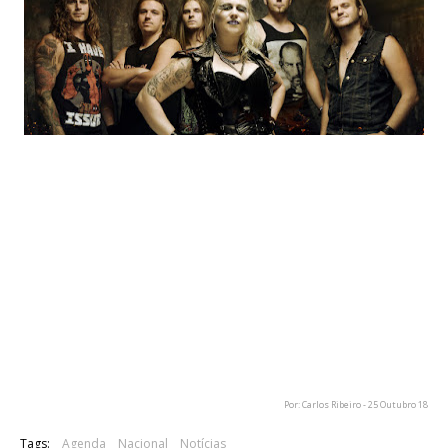
Os Battle Beast irão actuar em solo nacional no próximo ano
de 2019. A banda finlandesa regressa assim a Portugal para
um concerto no espaço Lisboa Ao Vivo, em Lisboa, dia 23 de
Abril. O evento terá como banda de abertura os Arion.
Os bilhetes custam 22 euros e podem ser adquiridos a partir
de amanhã, sexta-feira, nos locais habituais.
Abertura Portas: 20h
Inicio espectáculo: 21h
Por: Carlos Ribeiro - 25 Outubro 18
Tags:
Agenda
Nacional
Notícias