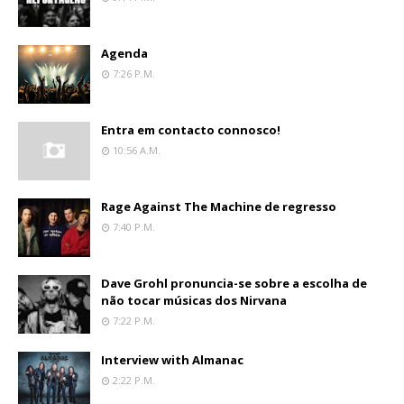
Agenda
7:26 P.m.
Entra em contacto connosco!
10:56 A.m.
Rage Against The Machine de regresso
7:40 P.m.
Dave Grohl pronuncia-se sobre a escolha de
não tocar músicas dos Nirvana
7:22 P.m.
Interview with Almanac
2:22 P.m.