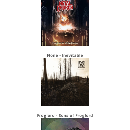
None - Inevitable
Froglord - Sons of Froglord