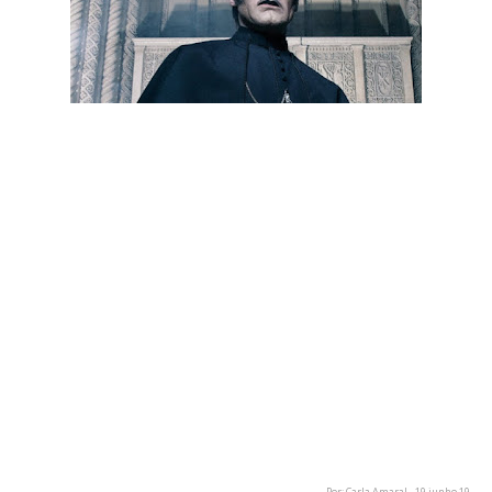
Tobias Forge, frontman de Ghost, confirmou à Overdrive que
a banda tem planos para entrar novamente em estúdio no
início de 2020.
Até essa altura, Ghost iniciam a sua tour americana em
setembro, seguindo-se a europeia até ao Natal. Após isso, o
vocalista espera concluir o próximo trabalho em cerca de pelo
menos seis meses, referindo a importância que o tempo em
família tem na sua vida.
Apesar de as previsões de conclusão apontarem para o verão
de 2020, Tobias Forge refere que não será uma boa altura
para o lançamento do novo álbum devido às eleições nos
EUA, devendo ser lançado no início de 2021.
Por: Carla Amaral - 19 junho 19