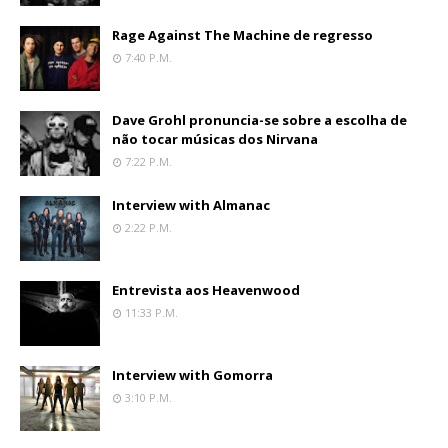
Rage Against The Machine de regresso
7:40 P.m.
Dave Grohl pronuncia-se sobre a escolha de
não tocar músicas dos Nirvana
7:22 P.m.
Interview with Almanac
2:22 P.m.
Entrevista aos Heavenwood
11:33 P.m.
Interview with Gomorra
3:10 P.m.