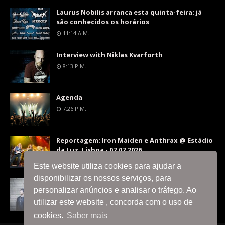
Laurus Nobilis arranca esta quinta-feira: já
são conhecidos os horários
11:14 A.m.
Interview with Niklas Kvarforth
8:13 P.m.
Agenda
7:26 P.m.
Reportagem: Iron Maiden e Anthrax @ Estádio
da Luz, Lisboa - 07.07.2026
9:36 P.m.
Este website utiliza cookies para ajudar a
disponibilizar os nossos serviços, para
Interview with Silent Skies
personalizar anúncios e analisar o tráfego. Ao
8:06 P.m.
utilizar este website , concorda com o uso de
cookies.
Saber mais