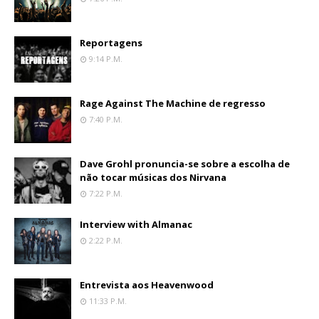
Reportagens
9:14 P.m.
Rage Against The Machine de regresso
7:40 P.m.
Dave Grohl pronuncia-se sobre a escolha de
não tocar músicas dos Nirvana
7:22 P.m.
Interview with Almanac
2:22 P.m.
Entrevista aos Heavenwood
11:33 P.m.