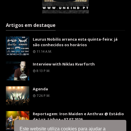
Artigos em destaque
Laurus Nobilis arranca esta quinta-feira: já
são conhecidos os horários
11:14 A.m.
Interview with Niklas Kvarforth
8:13 P.m.
Agenda
7:26 P.m.
Reportagem: Iron Maiden e Anthrax @ Estádio
da Luz, Lisboa - 07.07.2026
9:36 P.m.
Este website utiliza cookies para ajudar a