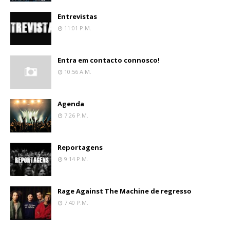
Entrevistas
11:01 P.m.
Entra em contacto connosco!
10:56 A.m.
Agenda
7:26 P.m.
Reportagens
9:14 P.m.
Rage Against The Machine de regresso
7:40 P.m.