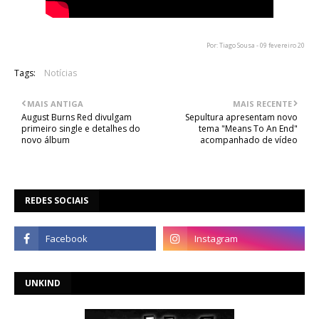
Por: Tiago Sousa - 09 fevereiro 20
Tags:
Notícias
MAIS ANTIGA
MAIS RECENTE
August Burns Red divulgam
Sepultura apresentam novo
primeiro single e detalhes do
tema "Means To An End"
novo álbum
acompanhado de vídeo
REDES SOCIAIS
UNKIND