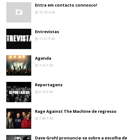
Entra em contacto connosco!
10:56 A.m.
Entrevistas
11:01 P.m.
Agenda
7:26 P.m.
Reportagens
9:14 P.m.
Rage Against The Machine de regresso
7:40 P.m.
Dave Grohl pronuncia-se sobre a escolha de