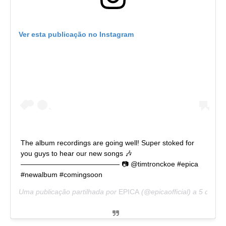
Ver esta publicação no Instagram
The album recordings are going well! Super stoked for
you guys to hear our new songs 🎶
—————————————— 📷 @timtronckoe #epica
#newalbum #comingsoon
Uma publicação partilhada por
EPICA
(@epicaofficial) a
5 de Ma