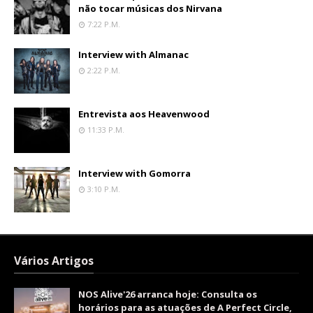
não tocar músicas dos Nirvana
7:22 P.m.
Interview with Almanac
2:22 P.m.
Entrevista aos Heavenwood
11:33 P.m.
Interview with Gomorra
3:10 P.m.
Vários Artigos
NOS Alive'26 arranca hoje: Consulta os
horários para as atuações de A Perfect Circle,