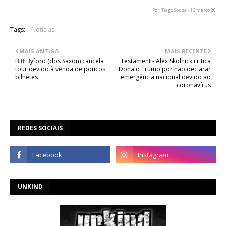
Por: Tiago Sousa - 13 março 20
Tags:
Notícias
MAIS ANTIGA
MAIS RECENTE
Biff Byford (dos Saxon) cancela
Testament - Alex Skolnick critica
tour devido à venda de poucos
Donald Trump por não declarar
bilhetes
emergência nacional devido ao
coronavírus
REDES SOCIAIS
UNKIND