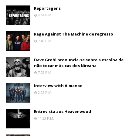
Reportagens
9:14 P.m.
Rage Against The Machine de regresso
7:40 P.m.
Dave Grohl pronuncia-se sobre a escolha de
não tocar músicas dos Nirvana
7:22 P.m.
Interview with Almanac
2:22 P.m.
Entrevista aos Heavenwood
11:33 P.m.