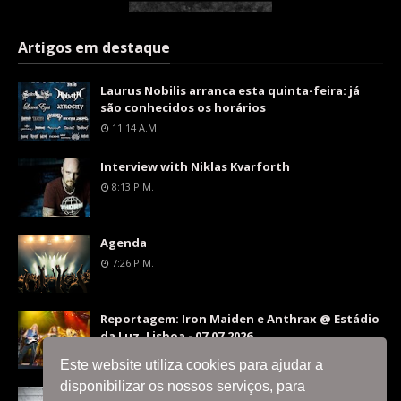
Artigos em destaque
Laurus Nobilis arranca esta quinta-feira: já
são conhecidos os horários
11:14 A.m.
Interview with Niklas Kvarforth
8:13 P.m.
Agenda
7:26 P.m.
Reportagem: Iron Maiden e Anthrax @ Estádio
da Luz, Lisboa - 07.07.2026
9:36 P.m.
Este website utiliza cookies para ajudar a
disponibilizar os nossos serviços, para
Interview with Silent Skies