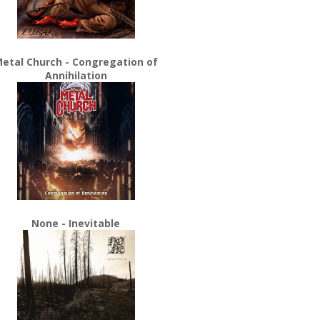
etal Church - Congregation of
Annihilation
None - Inevitable