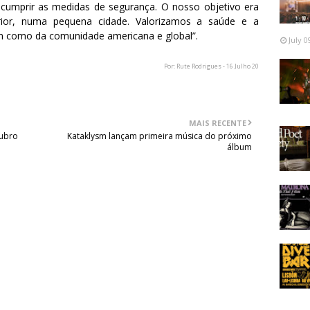
cumprir as medidas de segurança. O nosso objetivo era
rior, numa pequena cidade. Valorizamos a saúde e a
m como da comunidade americana e global”.
July 0
Por: Rute Rodrigues - 16 Julho 20
MAIS RECENTE
tubro
Kataklysm lançam primeira música do próximo
álbum