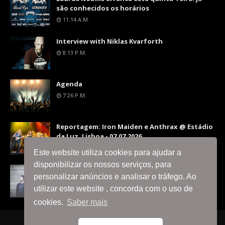
são conhecidos os horários
11:14 A.m.
Interview with Niklas Kvarforth
8:13 P.m.
Agenda
7:26 P.m.
Reportagem: Iron Maiden e Anthrax @ Estádio
da Luz, Lisboa - 07.07.2026
9:36 P.m.
Este website utiliza cookies para ajudar a
disponibilizar os nossos serviços, para
Interview with Silent Skies
personalizar anúncios e analisar o tráfego. Ao
8:06 P.m.
utilizar este website , concorda com o uso de
cookies.
Saber mais