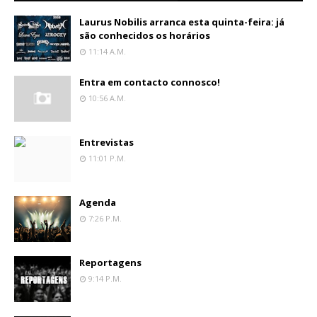
Laurus Nobilis arranca esta quinta-feira: já
são conhecidos os horários
11:14 A.m.
Entra em contacto connosco!
10:56 A.m.
Entrevistas
11:01 P.m.
Agenda
7:26 P.m.
Reportagens
9:14 P.m.