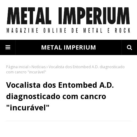
METAL IMPERIUM
Página inicial
Notícias
Vocalista dos Entombed A.D. diagnosticado
com cancro "incurável"
Vocalista dos Entombed A.D.
diagnosticado com cancro
"incurável"