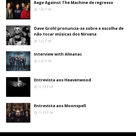
Rage Against The Machine de regresso
7:40 P.m.
Dave Grohl pronuncia-se sobre a escolha de
não tocar músicas dos Nirvana
7:22 P.m.
Interview with Almanac
2:22 P.m.
Entrevista aos Heavenwood
11:33 P.m.
Entrevista aos Moonspell
11:14 P.m.