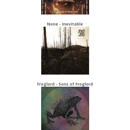
None - Inevitable
Froglord - Sons of Froglord