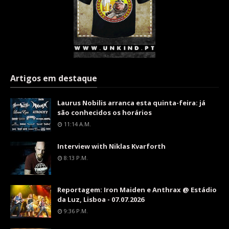
Artigos em destaque
Laurus Nobilis arranca esta quinta-feira: já
são conhecidos os horários
11:14 A.m.
Interview with Niklas Kvarforth
8:13 P.m.
Reportagem: Iron Maiden e Anthrax @ Estádio
da Luz, Lisboa - 07.07.2026
9:36 P.m.