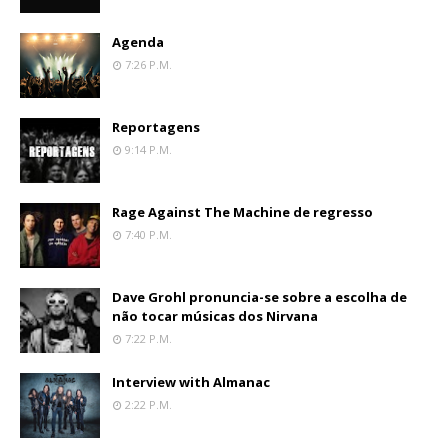
Agenda
7:26 P.m.
Reportagens
9:14 P.m.
Rage Against The Machine de regresso
7:40 P.m.
Dave Grohl pronuncia-se sobre a escolha de
não tocar músicas dos Nirvana
7:22 P.m.
Interview with Almanac
2:22 P.m.